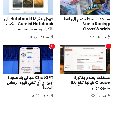
سلاحف النينجا تنضم إلى لعبة
جوجل تغيّر NotebookLM إلى
Sonic Racing:
Gemini Notebook | يكتب
CrossWorlds
الأكواد وينفذها بنفسه
0
2624
0
4008
6
5
مستخدم يصدم بفاتورة
ChatGPT مجاني بلا حدود |
Claude خيالية تبلغ 16.6
أوبن إي آي تلغي قيود الرسائل
مليون دولار
النصية
0
1951
0
2183