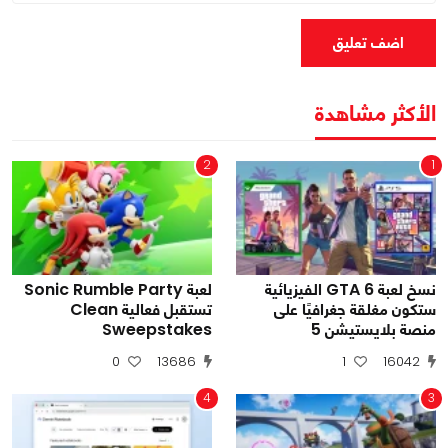
اضف تعليق
الأكثر مشاهدة
2
1
نسخ لعبة GTA 6 الفيزيائية
لعبة Sonic Rumble Party
ستكون مغلقة جغرافيًا على
تستقبل فعالية Clean
منصة بلايستيشن 5
Sweepstakes
0
13686
1
16042
4
3