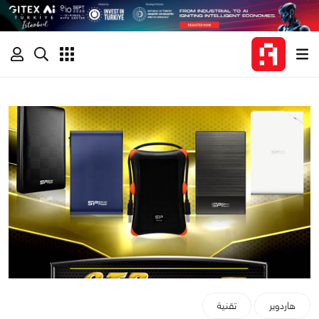
هاردوير
تقنية