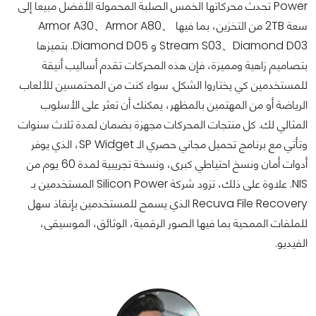
Power تحدث محركاتها الخمس الصلبة المحمولة الأفضل مبيعا إلى
سعة 2TB من التخزين، بما فيها Armor A30、Armor A80、
Stream S03、Diamond D03 و Diamond D05. بتميزها
بتصاميم زاهية ومميزة، فإن هذه المحركات تقدم أساليب أنيقة
للمستخدمين كي يختاروا الشكل. سواء كنت من المحتمسين للألعاب
الرياضة أو من المهتمين بالمظهر، يمكنك أن تعثر على الأسلوب
المثالي لك. كل منتجات المحركات مجهزة بضمان لمدة ثلاث سنوات
وتأتي مع برنامج تحميل مجاني حصري الـ SP Widget، الذي يوفر
أدوات أمان ونسخ احتياطي كبرى، ونسخة تجريبية لمدة 60 يوم من
NIS. علاوة على ذلك، تزود شركة Silicon Power المستخدمين بـ
Recuva File Recovery الذي يسمح للمستخدمين بإنقاذ سهل
للملفات الممحية بما فيها الصور الرقمية، الوثائق، الموسيقى،
الفيديو.