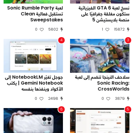
نسخ لعبة GTA 6 الفيزيائية
لعبة Sonic Rumble Party
ستكون مغلقة جغرافيًا على
تستقبل فعالية Clean
منصة بلايستيشن 5
Sweepstakes
0
5802
1
15872
4
3
سلاحف النينجا تنضم إلى لعبة
جوجل تغيّر NotebookLM إلى
Sonic Racing:
Gemini Notebook | يكتب
CrossWorlds
الأكواد وينفذها بنفسه
0
2498
0
3879
6
5