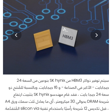
سيتم توفير ذواكر HBM3 من SK hynix بنوعين من السعة 24
جيجابايت - الأكبر في الصناعة - و 16 جيجابايت. وبالنسبة للمُنتج ذو
سعة 24 جيجا بايت ، فقد قام مهندسو SK hynix بتثبيت ارتفاع
شريحة DRAM بحوالي 30 ميكرومتر، أي ما يعادل ثلث سمك ورق A4
، قبل تكديس 12 شريحة رأسيًا باستخدام تقنية silicon via المُتقدّمة.