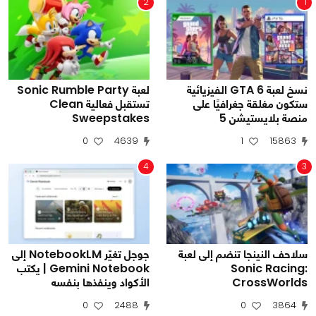
2
1
نسخ لعبة GTA 6 الفيزيائية
لعبة Sonic Rumble Party
ستكون مغلقة جغرافيًا على
تستقبل فعالية Clean
منصة بلايستيشن 5
Sweepstakes
0
4639
1
15863
4
3
سلاحف النينجا تنضم إلى لعبة
جوجل تغيّر NotebookLM إلى
Sonic Racing:
Gemini Notebook | يكتب
CrossWorlds
الأكواد وينفذها بنفسه
0
2488
0
3864