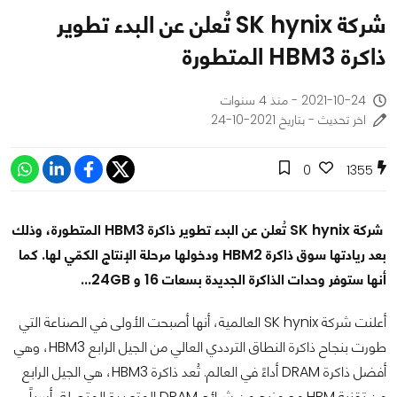
شركة SK hynix تُعلن عن البدء تطوير
ذاكرة HBM3 المتطورة
2021-10-24 - منذ 4 سنوات
اخر تحديث - بتاريخ 2021-10-24
0
1355
شركة SK hynix تُعلن عن البدء تطوير ذاكرة HBM3 المتطورة، وذلك
بعد ريادتها سوق ذاكرة HBM2 ودخولها مرحلة الإنتاج الكمّي لها. كما
أنها ستوفر وحدات الذاكرة الجديدة بسعات 16 و 24GB...
أعلنت شركة SK hynix العالمية، أنها أصبحت الأولى في الصناعة التي
طورت بنجاح ذاكرة النطاق الترددي العالي من الجيل الرابع HBM3، وهي
أفضل ذاكرة DRAM أداءً في العالم. تُعد ذاكرة HBM3، هي الجيل الرابع
من تقنية HBM مع مزيج من شرائح DRAM المتعددة المتصلة رأسياً،