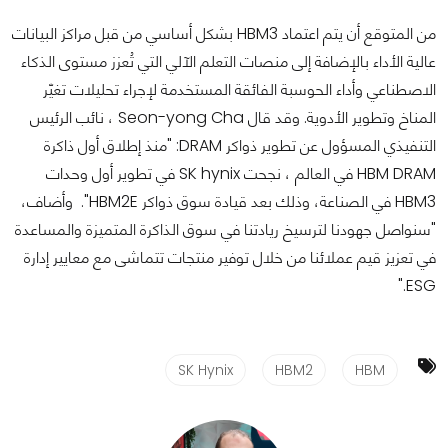
من المتوقع أن يتم اعتماد HBM3 بشكل أساسي من قبل مراكز البيانات
عالية الأداء بالإضافة إلى منصات التعلم الآلي التي تُعزز مستوى الذكاء
الاصطناعي وأداء الحوسبة الفائقة المستخدمة لإجراء تحليلات تغيّر
المناخ وتطوير الأدوية. وقد قال Seon-yong Cha ، نائب الرئيس
التنفيذي المسؤول عن تطوير ذواكر DRAM: "منذ إطلاق أول ذاكرة
HBM DRAM في العالم ، نجحت SK hynix في تطوير أول وحدات
HBM3 في الصناعة، وذلك بعد قيادة سوق ذواكر HBM2E". وأضاف،
"سنواصل جهودنا لترسيخ ريادتنا في سوق الذاكرة المتميزة والمساعدة
في تعزيز قيم عملائنا من خلال توفير منتجات تتماشى مع معايير إدارة
ESG."
SK Hynix
HBM2
HBM