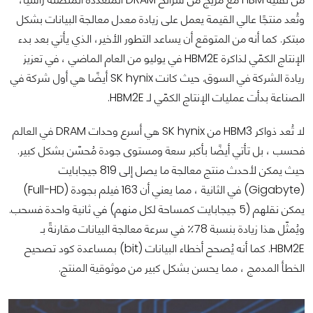
وتُعد منتجًا عالي القيمة يعمل على زيادة معدل معالجة البيانات بشكل
مبتكر. كما أنه من المتوقع أن يساعد التطور الأخير، الذي يأتي بعد بدء
الإنتاج الكمّي لذاكرة HBM2E في يوليو من العام الماضي ، في تعزيز
ريادة الشركة في السوق. حيث كانت SK hynix أيضًا هي أول شركة في
الصناعة بدأت عمليات الإنتاج الكمّي لـ HBM2E.
لا تُعد ذواكر HBM3 من SK hynix هي أسرع وحدات DRAM في العالم
فحسب ، بل تأتي أيضًا بأكبر سعة ومستوى جودة مُحسّن بشكل كبير.
حيث يمكن لأحدث منتج معالجة ما يصل إلى 819 جيجابايت
(Gigabyte) في الثانية ، مما يعني أن 163 فيلم بجودة (Full-HD)
يمكن نقلهم (5 جيجابايت كمساحة لكل منهم) في ثانية واحدة فسحب.
ويُمثّل هذا زيادة بنسبة 78٪ في سرعة معالجة البيانات مقارنةً بـ
HBM2E. كما أنه يُصحح أخطاء البيانات (bit) بمساعدة كود تصحيح
الخطأ المدمج ، مما يحسن بشكل كبير من موثوقية المنتج.