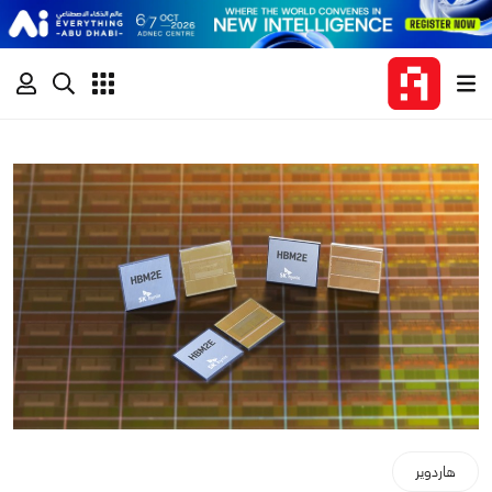
هاردوير