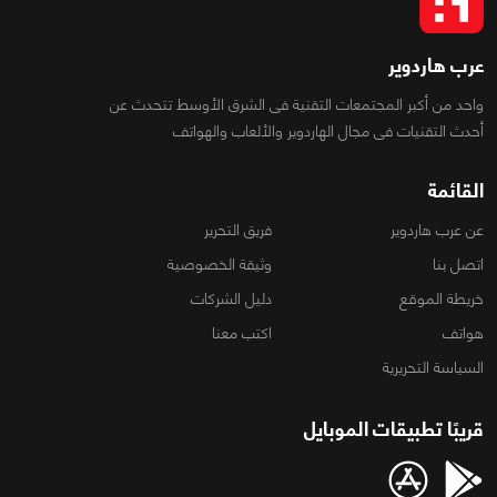
عرب هاردوير
واحد من أكبر المجتمعات التقنية فى الشرق الأوسط تتحدث عن
أحدث التقنيات فى مجال الهاردوير والألعاب والهواتف
القائمة
عن عرب هاردوير
فريق التحرير
اتصل بنا
وثيقة الخصوصية
خريطة الموقع
دليل الشركات
هواتف
اكتب معنا
السياسة التحريرية
قريبًا تطبيقات الموبايل