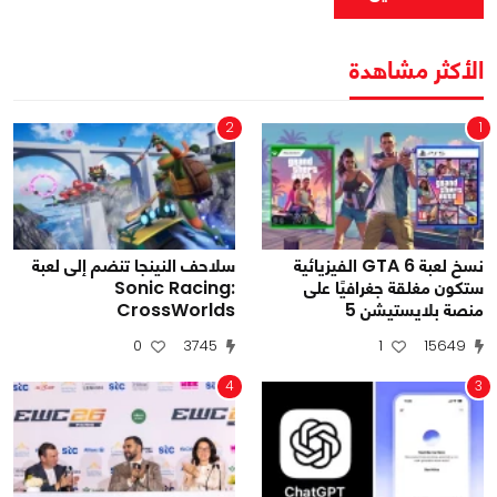
الأكثر مشاهدة
2
1
نسخ لعبة GTA 6 الفيزيائية
سلاحف النينجا تنضم إلى لعبة
ستكون مغلقة جغرافيًا على
Sonic Racing:
منصة بلايستيشن 5
CrossWorlds
0
3745
1
15649
4
3