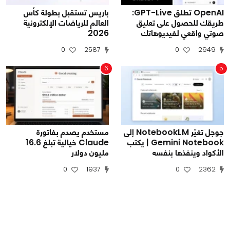
OpenAI تطلق GPT-Live:
باريس تستقبل بطولة كأس
طريقك للحصول على تعليق
العالم للرياضات الإلكترونية
صوتي واقعي لفيديوهاتك
2026
0
2587
0
2949
6
5
جوجل تغيّر NotebookLM إلى
مستخدم يصدم بفاتورة
Gemini Notebook | يكتب
Claude خيالية تبلغ 16.6
الأكواد وينفذها بنفسه
مليون دولار
0
1937
0
2362