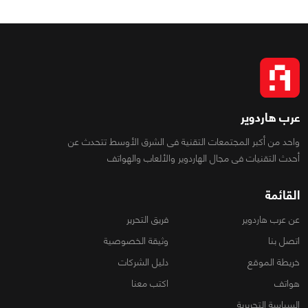
عرب هاردوير
واحد من أكبر المجتمعات التقنية فى الشرق الأوسط تتحدث عن
أحدث التقنيات فى مجال الهاردوير والألعاب والهواتف
القائمة
عن عرب هاردوير
فريق التحرير
اتصل بنا
وثيقة الخصوصية
خريطة الموقع
دليل الشركات
هواتف
اكتب معنا
السياسة التحريرية