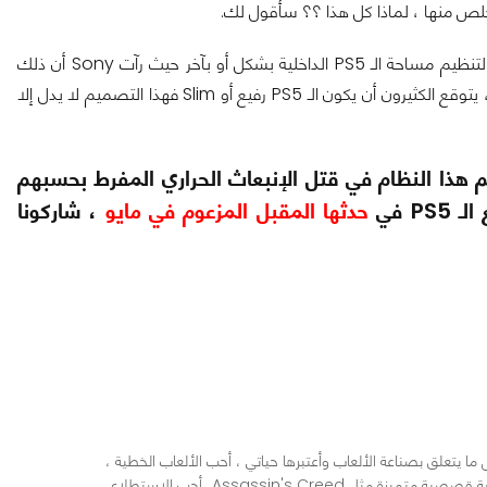
أجاب بعض المحللين عن ذلك التساؤل قائلين أن تلك الطريقة تهدف لتنظيم مساحة الـ PS5 الداخلية بشكل أو بآخر حيث رآت Sony أن ذلك
التنظيم هو الأمثل لتكون المساحة الداخلية مقسمة بشكل جيد وعليه ، يتوقع الكثيرون أن يكون الـ PS5 رفيع أو Slim فهذا التصميم لا يدل إلا
م هذا النظام في قتل الإنبعاث الحراري المفرط بحسبهم
حدثها المقبل المزعوم في مايو
، شاركونا
ا يتعلق بصناعة الألعاب وأعتبرها حياتي ، أحب الألعاب الخطية ،
الـ RPG ، ذات العالم المفتوح وتلك التي تقدم تجربة قصصية متميزة مثل Assassin's Creed، أحب الإستطلاع