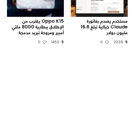
مستخدم يصدم بفاتورة
Oppo K15 يقترب من
Claude خيالية تبلغ 16.6
الإطلاق ببطارية 8000 مللي
مليون دولار
أمبير ومروحة تبريد مدمجة
0
1453
0
2039