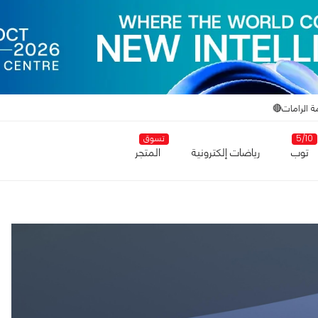
ة الرامات🔴
5/10
تسوق
توب
رياضات إلكترونية
المتجر