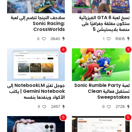
نسخ لعبة GTA 6 الفيزيائية
سلاحف النينجا تنضم إلى لعبة
ستكون مغلقة جغرافيًا على
Sonic Racing:
منصة بلايستيشن 5
CrossWorlds
0
3840
1
15815
4
3
لعبة Sonic Rumble Party
جوجل تغيّر NotebookLM إلى
تستقبل فعالية Clean
Gemini Notebook | يكتب
Sweepstakes
الأكواد وينفذها بنفسه
0
2457
0
2728
6
5