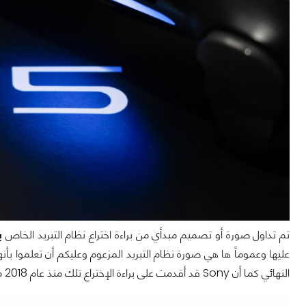
تم تداول صورة أو تصميم مبدأي من براءة اختراع نظام التبريد الخاص
با
عليها وعموماً ها هي صورة نظام التبريد المزعوم وعليكم أن تعلموا بأن
النهائي كما أن Sony قد أقدمت على براءة الإختراع تلك منذ عام 2018 مما يعني أن التغيرات ممكنة.