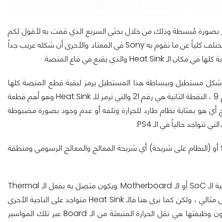
مر بصورة مُبسطة وذلك من خلال بحثي السريع الذي قمت به لأقول لكم
ما توصلت إليه وما فهمته ، أولاً عليكم أن تعلموا أن نظام التبريد ذاك مختلف كلياً عن ما تقوم به Sony في المعتاد والأحرى أن شكله غريب جداً
 والذي يقبع في قاع المنصة.
همنا هو رقم 9 والذي تم رسمه على شكل مستطيل وببساطة هذا المستطيل يرمز لبقية قطع المنصة كلها
سواء من SSD إلى آخره ، أي أن كل القطع ستكون في الأعلى مكان رقم 9 ، النقطة الثانية هي رقم 21 والتي ترمز للـ Heat Sink وهو أهم قطعة
ارج أي هو بمثابة نظام طارد للحرارة وتلفه أو عدم وجود بصورة مضبوطة
تواجد حالياً في الـ PS4.
بالنسبة لثالث رقم يهمنا فهو رقم 5A وببساطة ذلك هو مكان الـ SoC أو (النظام على شريحة) أي شريحة المعالج والمعالج الرسومي ومنطقة
الغريب في الأمر هو أن بحكم العادة يكون مكان الـ Heat Sink في ناحية الـ SoC أو الـ Motherboard ويكون متصل به بفعل الـ Thermal
Paste وبحسب المتعارف يكون ذلك المكان الأمثل لطرد الحرارة بشكل مثالي ، ولكن كما نرى هنا فالـ Heat Sink متواجد على الناحية الأخرى
من Board الـ SoC وهنا يظهر دور رقم 11 أو الموصلات والتي ستكون وظيفتها هي نقل الحرارة المنبعثة من الـ Board عبر تلك المواسير