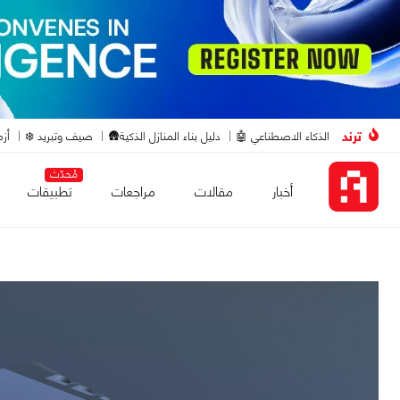
ترند
الذكاء الاصطناعي 🤖
دليل بناء المنازل الذكية🛖
صيف وتبريد ❄️
أزم
مُحدّث
أخبار
مقالات
مراجعات
تطبيقات