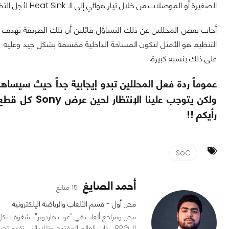
الصغيرة أو الموصلات من خلال تيار هوائي إلى الـ Heat Sink لأجل التخلص منها ، لماذا كل هذا ؟؟ سأقول لك.
على ذلك بنسبة كبيرة.
عموماً ردة فعل المحللين تبدو إيجابية جداً حيث سيساه
ولكن يتوجب علينا الإنتظار لحين عرض Sony كل قطع الـ PS5 في
رأيكم !!
SoC
أحمد الصايغ
15 متابع
محرر أول - قسم الألعاب والرياضة الإلكترونية
محرر ومراجع ألعاب في "عرب هاردوير"، شغوف بكل م