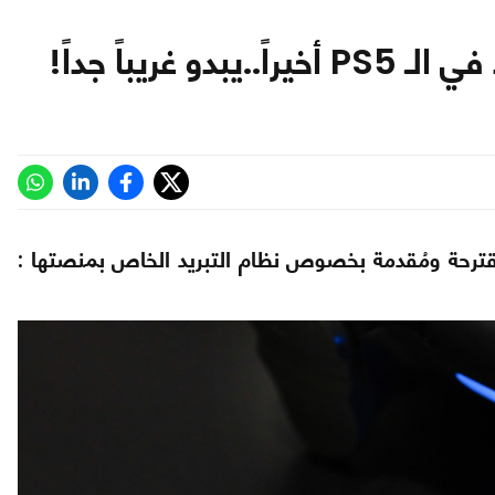
ريباً جداً!
 ، ظهرت تسريبات أخيراً عن براءة اختراع Sony مُقترحة ومُقدمة بخصوص نظام التبريد الخاص بمنصتها :