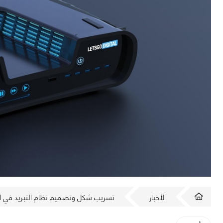
الأخبار
تسريب شكل وتصميم نظام التبريد في الـ PS5 أخيراً..يبدو غريباً جد