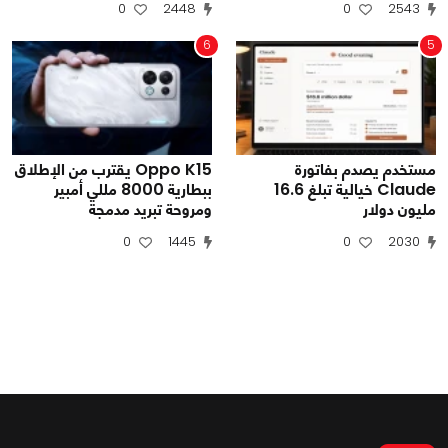
0
2448
0
2543
6
5
مستخدم يصدم بفاتورة
Oppo K15 يقترب من الإطلاق
Claude خيالية تبلغ 16.6
ببطارية 8000 مللي أمبير
مليون دولار
ومروحة تبريد مدمجة
0
1445
0
2030