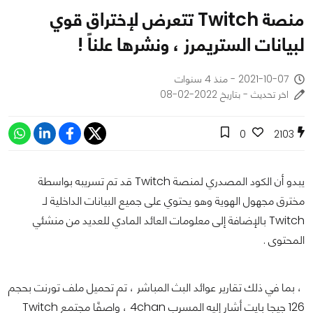
منصة Twitch تتعرض لإختراق قوي
لبيانات الستريمرز ، ونشرها علناً !
2021-10-07 - منذ 4 سنوات
اخر تحديث - بتاريخ 2022-02-08
0
2103
يبدو أن الكود المصدري لمنصة Twitch قد تم تسريبه بواسطة
مخترق مجهول الهوية وهو يحتوي على جميع البيانات الداخلية لـ
Twitch بالإضافة إلى معلومات العائد المادي للعديد من منشئي
المحتوى .
، بما في ذلك تقارير عوائد البث المباشر ، تم تحميل ملف تورنت بحجم
126 جيجا بايت أشار إليه المسرب 4chan ، واصفًا مجتمع Twitch