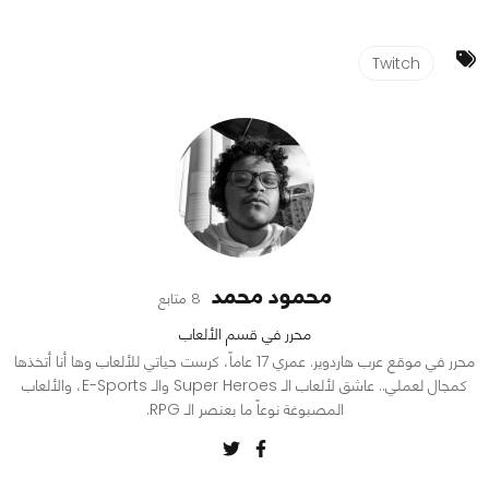
Twitch
محمود محمد
8 متابع
محرر في قسم الألعاب
محرر في موقع عرب هاردوير. عمري 17 عاماً، كرست حياتي للألعاب وها أنا أتخذها
كمجال لعملي.. عاشق لألعاب الـ Super Heroes والـ E-Sports، والألعاب
المصبوغة نوعاً ما بعنصر الـ RPG.