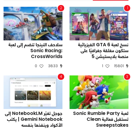
2
1
نسخ لعبة GTA 6 الفيزيائية
سلاحف النينجا تنضم إلى لعبة
ستكون مغلقة جغرافيًا على
Sonic Racing:
منصة بلايستيشن 5
CrossWorlds
0
3833
1
15801
4
3
لعبة Sonic Rumble Party
جوجل تغيّر NotebookLM إلى
تستقبل فعالية Clean
Gemini Notebook | يكتب
Sweepstakes
الأكواد وينفذها بنفسه