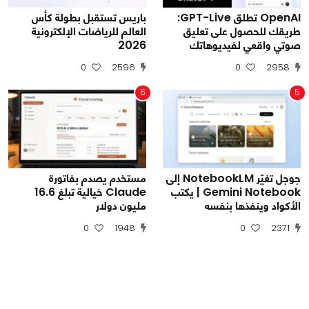
OpenAI تطلق GPT-Live:
باريس تستقبل بطولة كأس
طريقك للحصول على تعليق
العالم للرياضات الإلكترونية
صوتي واقعي لفيديوهاتك
2026
0
2596
0
2958
6
5
جوجل تغيّر NotebookLM إلى
مستخدم يصدم بفاتورة
Gemini Notebook | يكتب
Claude خيالية تبلغ 16.6
الأكواد وينفذها بنفسه
مليون دولار
0
1948
0
2371