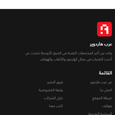
عرب هاردوير
واحد من أكبر المجتمعات التقنية فى الشرق الأوسط تتحدث عن
أحدث التقنيات فى مجال الهاردوير والألعاب والهواتف
القائمة
عن عرب هاردوير
فريق التحرير
اتصل بنا
وثيقة الخصوصية
خريطة الموقع
دليل الشركات
هواتف
اكتب معنا
السياسة التحريرية