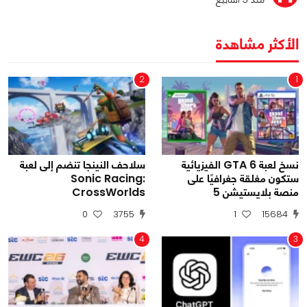
الأكثر مشاهدة
2
1
نسخ لعبة GTA 6 الفيزيائية
سلاحف النينجا تنضم إلى لعبة
ستكون مغلقة جغرافيًا على
Sonic Racing:
منصة بلايستيشن 5
CrossWorlds
0
3755
1
15684
4
3