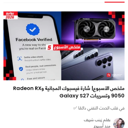
ملخص الأسبوع| شارة فيسبوك المجانية وRadeon RX
9050 وتسريبات Galaxy S27
في قلب الحدث التقني دائمًا ✅
بقلم زينب شريف
منذ أسبوع