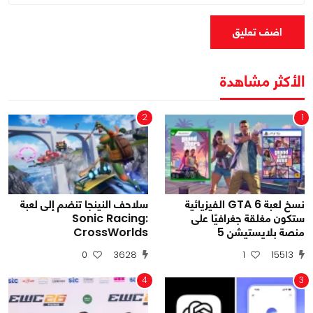
اضف تعليق
الأكثر مشاهدة
2
1
نسخ لعبة GTA 6 الفيزيائية
سلاحف النينجا تنضم إلى لعبة
ستكون مغلقة جغرافيًا على
Sonic Racing:
منصة بلايستيشن 5
CrossWorlds
0
3628
1
15513
4
3