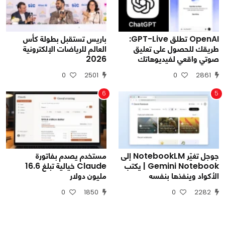
OpenAI تطلق GPT-Live:
باريس تستقبل بطولة كأس
طريقك للحصول على تعليق
العالم للرياضات الإلكترونية
صوتي واقعي لفيديوهاتك
2026
0
2501
0
2861
6
5
جوجل تغيّر NotebookLM إلى
مستخدم يصدم بفاتورة
Gemini Notebook | يكتب
Claude خيالية تبلغ 16.6
الأكواد وينفذها بنفسه
مليون دولار
0
1850
0
2282