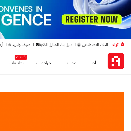
ترند
الذكاء الاصطناعي 🤖
دليل بناء المنازل الذكية🛖
صيف وتبريد ❄️
أزم
مُحدّث
أخبار
مقالات
مراجعات
تطبيقات