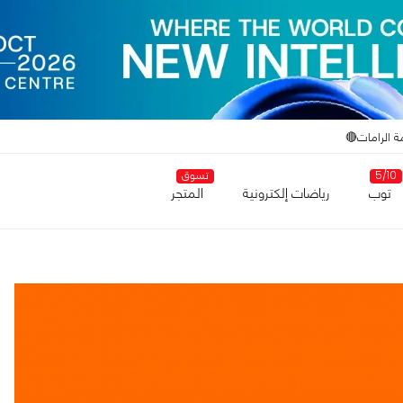
ة الرامات🔴
5/10
تسوق
توب
رياضات إلكترونية
المتجر