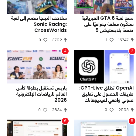
نسخ لعبة GTA 6 الفيزيائية
سلاحف النينجا تنضم إلى لعبة
ستكون مغلقة جغرافيًا على
Sonic Racing:
منصة بلايستيشن 5
CrossWorlds
0
3792
1
15747
4
3
OpenAI تطلق GPT-Live:
باريس تستقبل بطولة كأس
طريقك للحصول على تعليق
العالم للرياضات الإلكترونية
صوتي واقعي لفيديوهاتك
2026
0
2634
0
2993
6
5