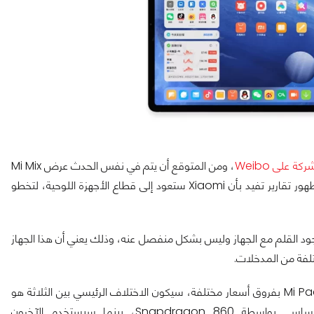
ة على Weibo
، ومن المتوقع أن يتم في نفس الحدث عرض Mi Mix
4 بتصميم مبتكر بملء الشاشة، تأتي هذه الأخبار بعد أيام فقط من ظهور تقارير تفيد بأن Xiaomi ستعود إلى قطاع الأجهزة اللوحية، لتخطو
سريبات أن Xiaomi Mi Pad 5 سوف يدعم وجود القلم مع الجهاز وليس بشكل منفصل عنه، وذلك يعني أن هذا الجهاز
كما تشير تسريبات أخرى إلى أنه سيكون هناك ثلاثة طرز في عائلة Mi Pad 5 بفروق أسعار مختلفة، سيكون الاختلاف الرئيسي بين الثلاثة هو
مجموعة الشرائح، حيث من المتوقع أن يتم تشغيل المتغير الأساسي بواسطة Snapdragon 860، بينما سيستخدم الآخرون