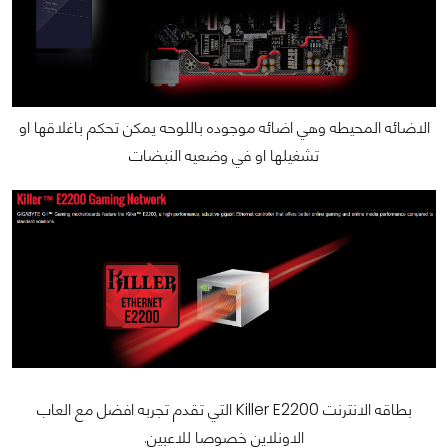
الاضائه المحيطه وهي اضائه موجوده باللوحه يمكن تحكم باغلاقها او
تشغيلها او في وضعيه النبضات
بطاقه الانترنت Killer E2200 التي تقدم تجربه افضل مع العاب
الاونلاين خصوصا للاعبين.