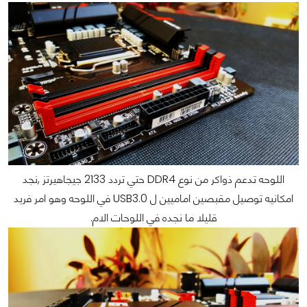
اللوحه تدعم ذواكر من نوع DDR4 حتي تردد 2133 جيجاهيرتز ,نجد
امكانيه توصيل مقبصين اماميين ل USB3.0 في اللوحه وهو امر فريد
قليلا ما نجده في اللوحات الام.