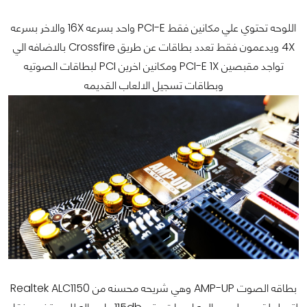
اللوحه تحتوي علي مكانين فقط PCI-E واحد بسرعه 16X والاخر بسرعه
4X ويدعمون فقط تعدد بطاقات عن طريق Crossfire بالاضافه الي
تواجد مقبصين PCI-E 1X ومكانين اخرين PCI لبطاقات الصوتيه
وبطاقات تسجيل الالعاب القديمه
بطاقه الصوت AMP-UP وهي شريحه محسنه من Realtek ALC1150