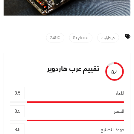
جيجابايت
Skylake
Z490
تقييم عرب هاردوير
8.4
الأداء
8.5
السعر
8.5
جودة التصنيع
8.5