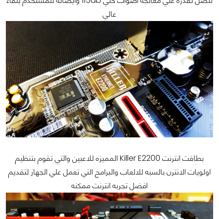
لتصل لقدره علي معالجه اصوات حتي 115db وايصاله للمستخدم بنقاء
عالي
بطاقت انترنت Killer E2200 المميزه للاعبين والتي تقوم بتنظيم
اولويات الانترن بالسبه للالعاب والبرامج التي تعمل علي الجهاز لتقديم
افضل تجربه انترنت ممكنه