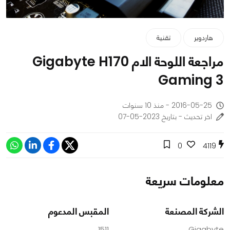
هاردوير
تقنية
مراجعة اللوحة الام Gigabyte H170
Gaming 3
2016-05-25 - منذ 10 سنوات
اخر تحديث - بتاريخ 2023-05-07
0
4119
معلومات سريعة
الشركة المصنعة
المقبس المدعوم
1511
Gigabyte