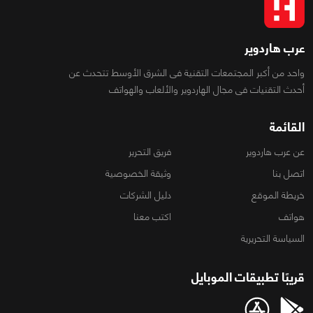
عرب هاردوير
واحد من أكبر المجتمعات التقنية فى الشرق الأوسط تتحدث عن
أحدث التقنيات فى مجال الهاردوير والألعاب والهواتف
القائمة
عن عرب هاردوير
فريق التحرير
اتصل بنا
وثيقة الخصوصية
خريطة الموقع
دليل الشركات
هواتف
اكتب معنا
السياسة التحريرية
قريبًا تطبيقات الموبايل