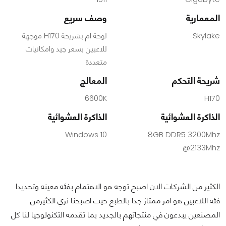
المعمارية
وصف سريع
Skylake
لوحة ام بشريحة H170 موجهة
للاعبين بسعر جيد وامكانيات
متعددة
شريحة التحكم
المعالج
6600K
H170
الذاكرة العشوائية
الذاكرة العشوائية
Windows 10
8GB DDR5 3200Mhz
@2133Mhz
الكثير من الشركات الان اصبح توجه هو الاهتمام بفئه معينه وتحديدا
فئه اللاعبين هو امر ممتاز جدا بالطبع حيث اصبحنا نري الكثيرمن
المصنعين يبدعون في منتجاتهم بالجديد بما تقدمه التكنولوجيا لنا كل