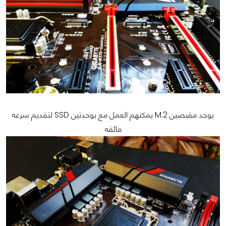
يوجد مقبصين M.2 يمكنهم العمل مع بوحدتين SSD لتقديم سرعه
فائقه