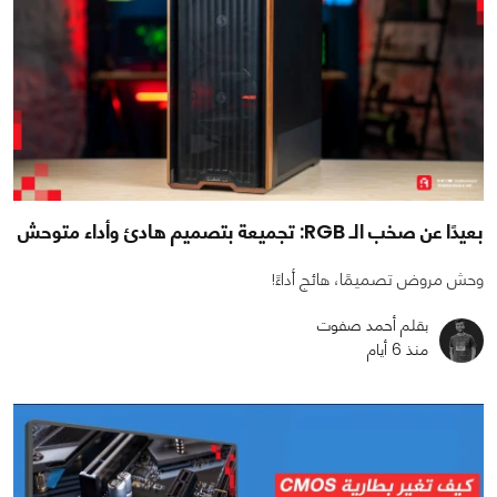
بعيدًا عن صخب الـ RGB: تجميعة بتصميم هادئ وأداء متوحش
وحش مروض تصميمًا، هائج أداءً!
بقلم أحمد صفوت
منذ 6 أيام