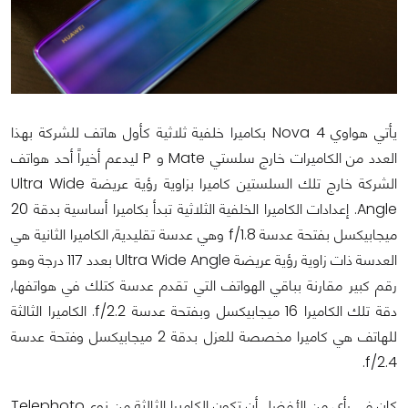
يأتي هواوي Nova 4 بكاميرا خلفية ثلاثية كأول هاتف للشركة بهذا
العدد من الكاميرات خارج سلستي Mate و P ليدعم أخيراً أحد هواتف
الشركة خارج تلك السلستين كاميرا بزاوية رؤية عريضة Ultra Wide
Angle. إعدادات الكاميرا الخلفية الثلاثية تبدأ بكاميرا أساسية بدقة 20
ميجابيكسل بفتحة عدسة f/1.8 وهي عدسة تقليدية, الكاميرا الثانية هي
العدسة ذات زاوية رؤية عريضة Ultra Wide Angle بعدد 117 درجة وهو
رقم كبير مقارنة بباقي الهواتف التي تقدم عدسة كتلك في هواتفها,
دقة تلك الكاميرا 16 ميجابيكسل وبفتحة عدسة f/2.2. الكاميرا الثالثة
للهاتف هي كاميرا مخصصة للعزل بدقة 2 ميجابيكسل وفتحة عدسة
f/2.4.
كان في رأي من الأفضل أن تكون الكاميرا الثالثة من نوع Telephoto