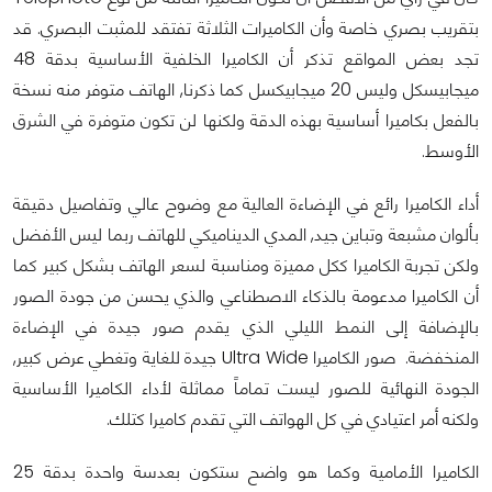
بتقريب بصري خاصة وأن الكاميرات الثلاثة تفتقد للمثبت البصري. قد
تجد بعض المواقع تذكر أن الكاميرا الخلفية الأساسية بدقة 48
ميجابيسكل وليس 20 ميجابيكسل كما ذكرنا, الهاتف متوفر منه نسخة
بالفعل بكاميرا أساسية بهذه الدقة ولكنها لن تكون متوفرة في الشرق
الأوسط.
أداء الكاميرا رائع في الإضاءة العالية مع وضوح عالي وتفاصيل دقيقة
بألوان مشبعة وتباين جيد, المدي الديناميكي للهاتف ربما ليس الأفضل
ولكن تجربة الكاميرا ككل مميزة ومناسبة لسعر الهاتف بشكل كبير كما
أن الكاميرا مدعومة بالذكاء الاصطناعي والذي يحسن من جودة الصور
بالإضافة إلى النمط الليلي الذي يقدم صور جيدة في الإضاءة
المنخفضة. صور الكاميرا Ultra Wide جيدة للغاية وتغطي عرض كبير,
الجودة النهائية للصور ليست تماماً مماثلة لأداء الكاميرا الأساسية
ولكنه أمر اعتيادي في كل الهواتف التي تقدم كاميرا كتلك.
الكاميرا الأمامية وكما هو واضح ستكون بعدسة واحدة بدقة 25