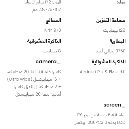
هواوي
الوزن: 172 جرام الأبعاد:
157×75×7.8 مم
مساحة التخزين
المعالج
128 جيجابايت
Kirin 970
البطارية
الذاكرة العشوائية
3750 ميللي أمبير
8 جيجابايت
الذاكرة العشوائية
_camera
Android Pie & EMUI 9.0
كاميرا خلفية ثلاثية: 20 ميجابيكسل
+ 16 ميجابيكسل (Ultra Wide)
+ 2 ميجابيكسل للعزل كاميرا
أمامية بدقة 20 مجيابيسكل
_screen
شاشة 6.4 بوصة من نوع IPS
LCD بدقة 2310×1080 بيكسل