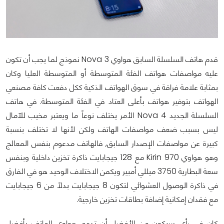
قدم هاتف السلسلة السابق هواوي Nova 3 نموذج لما يجب أن تكون
عليه مواصفات هواتف الفئة المتوسطة أو المتوسطة العليا وكان
بمثابة علامة فراقة في سوق الهواتف الذكية ككل دفعت كافة مصنعي
الهواتف بتوفير هواتف بأعلى العتاد في الفئة المتوسطة. في هاتف
السلسلة الجديد Nova 4 الأمر يختلف نوعاً ما ويعتبر مخيب للآمال
ليس بسبب ضعف مواصفات الهاتف ولكن لأنها لا تختلف بنسبة
كبيرة عن مواصفات الإصدار السابق, فالهاتف مدعوم بنفس المعالج
وهو هواوي Kirin 970 مع 128 جيجابايت ذاكرة تخزين داخلية وبنفس
سعة البطارية 3750 ميللي أمبير ويكمن الاختلاف الوحيد هو في الفارق
في ذاكرة الوصول العشوائي لتكون 8 جيجابايت بدلاً من 6 جيجابايت
مع فقدان إمكانية إضافة بطاقات تخزين خارجية.
كان في رأي سيكون من الأفضل أن تدعم هواوي الهاتف بأفضل