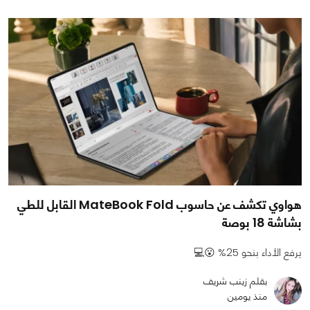
هواوي تكشف عن حاسوب MateBook Fold القابل للطي
بشاشة 18 بوصة
يرفع الأداء بنحو 25% 😮💻
بقلم زينب شريف
منذ يومين