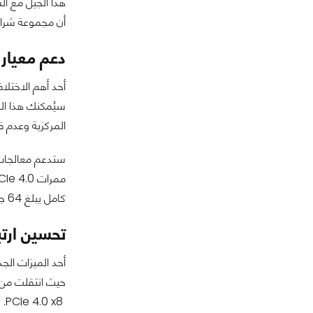
أن مجموعة شرائح X699 تلوح في الأفق. في حين سيحصل مستخدمو محطات العمل على شريحتي W680 و 685
دعم معيار PCIe 5.0 الأحد
المركزية وعدم ف
كامل يبلغ 64 جيجا بايت في الثانية لهذه الأجزاء. في حين توفر ممرات PCIe 4.0 الأربعة اتصالاً إضافيًا لوحدات التخزين الزائدة في حال أردت تركيب أيّاً منها.
تحسين ارتباط
PCIe 4.0 x8.