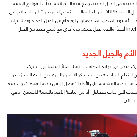
ها الجديدة من الجيل الجديد. ومع هذه الإنطلاقة، بدأت المواقع التقنية
بنشر مراجعات كل ما له علاقة بهذا الجيل الجديدة، بداية من ذواكر الوصول العشوائي من الجيل الجديد DDR5 مروراً بالمعالجات نفسها، ووصولاً للوحات الأم، بل
ل الأسبوع الماضي بمراجعة أول لوحة أم من الجيل الجديد وصلت إلينا
وهي اللوحة الأم ASUS Maximus Z690 Hero، بجانب المعالج الرائد Intel Core I9 12900K أيضاً. واليوم نطل عليكم مرة أخرى مع مُنتج جديد من الجيل
الأم والجيل الجديد
فقط للشركة فنحن في نهاية المطاف لا نملك مثلاً أسهماً في الشركة
حتدام المنافسة بين المعسكر الأحمر والأزرق من ناحية المميزات و
ماً من ناحية المنافسة على الأداء الأفضل أو من ناحية المبيعات والحصة
يعات التي بدأت تتضاءل، أو من الناحية الأهم بالنسبة للكثيرين، وهي