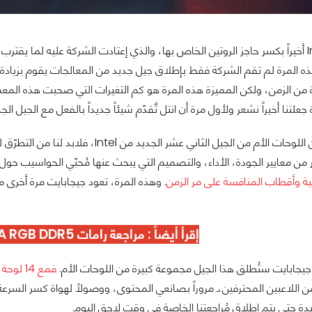
فقد قامت Intel أخيراً بكسر حاجز الروتين الخاص بها، والذي إعتادت الشركة عليه لم
من الزمن، ولكن المميزة هذه المرة هو كم التغيرات التي صحبت هذه المعمارية
 جعلتنا أخيراً نشعر ولأول مرة أن انتل تٌقدّم شيئاً جديداً بالفعل مع الجيل ا
 معايير الجودة، الأداء، والتصميم التي يبحث عنها مُحبّي الحواسيب حول العالم. وهذا ليس غريباً ع
نية وأقطاب المنافسة على مر الزمن
إقرأ أيضاً :
مراجعة رامات TeamGroup DELTA RGB DDR5
ن جيجابايت ستُطلق هذا الجيل مجموعة كبيرة من اللوحات الأم.
فمع 14 لوحة أم جديدة
من اللاعبين المحترفين،ـ مروراً بصانعي المحتوى، ووصولاً لهواة كسر السر
ديدة حتى يتم إطلاق مُراجعتنا الخاصة في وقت لاحق اليوم.