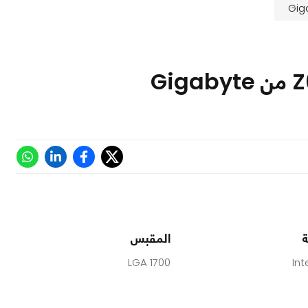
ة
المقبس
LGA 1700
Int