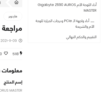
ا
أداء اللوحة الأم Gigabyte Z690 AUROS
MASTER
هاردوير
أداء واجهة الـ PCIe ودرجات الحرارة للوحة
مراجعة اللوحة الأم R
الأم والشريحة
التقييم والحكم النهائي
2021-11-09 - منذ 4 سنوات
0
5118
معلومات س
إسم المنتج
AORUS MASTER