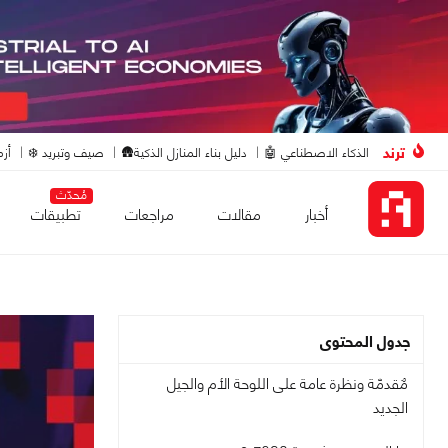
ترند
الذكاء الاصطناعي 🤖
دليل بناء المنازل الذكية🛖
صيف وتبريد ❄️
أزم
مُحدّث
أخبار
مقالات
مراجعات
تطبيقات
جدول المحتوى
مٌقدمّة ونظرة عامة على اللوحة الأم والجيل
الجديد