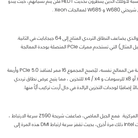
هذا الجيل مع الشرائح الإضافية الخاصة بالفئات الأقل مثل H670 و B660 و H610 .أما بالنسبة لأولئك الذين ينتظرون تحديث HEDT فلن يتم نسيانهم، حيث يبدو
أحد أهم الاختلافات في مجموعة شرائح Z690 الجديدة هو دعم PCIe 5.0 بشكل قياسي، والذي يضاعف النطاق الترددي المتاح إلى 64 جيجابايت في الثانية.
سيُمكنك هذا النطاق الترددي المرتفع من تشغيل المزيد من الأجهزة (فتحات M.2 ، على سبيل المثال) التي تستخدم ممرات PCIe المتصلة بوحدة المعالجة
ستدعم معالجات Alder Lake إجمالي 20 ممرًا من ممرات وحدات المعالجة المركزية القادمة من المعالج نفسه، ليًصبح المجموع 16 ممر لمنافذ PCIe 5.0 وأربعة
ممرات PCIe 4.0 إضافية. يقسم النظام الأساسي الممرات من الجيل الخامس 5.0 مثل x16 أو x8 للرسومات و x4 / x4 للتخزين ، مما يتيح عرض نطاق ترددي
أحد الميزات الجديدة أيضاً هو زيادة سرعة ارتباط DMI بين مجموعة الشرائح ووحدة المعالجة المركزية. فمع الجيل الماضي، ضاعفت شريحة Z590 سرعة الارتباط ،
حيث انتقلت من سرعة PCIe 3.0 إلى x4 إلى PCIe 3.0 x8. والآن مع Z690 ، فقد ضاعفت Intel ذلك مرة أخرى، بحيث تقفز سرعة ارتباط DMI هذه المرة إلى