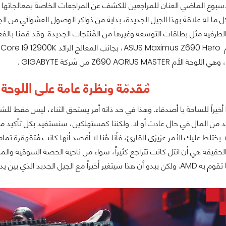
قت Intel الأسبوع الماضي العنان للمراجعين للكشف عن المراجعات الخاصة بمعالجات
طرفية مثل بطاقات التوسعة وغيرها من المُنتجات الجديدة. وقد قمنا بالفع
 Z690 AORUS MASTER من شركة GIGABYTE .
مٌقدمّة ونظرة عامة على اللوحة 
لقد عادت Intel أخيراً للساحة يا أصدقاء. وهذا في حد ذاته أمر يستحق الثناء، ليس 
ن المال في حال عادت أو لا. ولكننا كمستهلكين، سنستفيد بكل تأكيد من إ
 يختلط عليك الأمر عزيزي القارئ، فأنا هُنا لا أقصد أنها كانت مُتقهقرة تما
لحقيقة هي أن انتل كانت تتراجع كثيراً، سواء من ناحية الحصة السوقية والمب
مع الجيل الجديد الذي بين يدينا الآن.