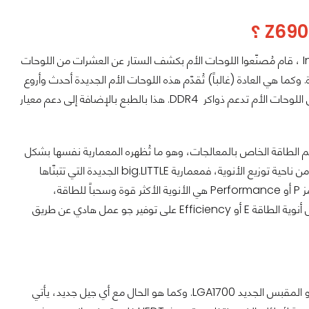
بالتزامن مع الإعلان عن وحدات المعالجة المركزية من سلسلة Alder Lake الجديدة من Intel ، قام مُصنّعوا اللوحات الأم بكشف الستار عن العشرات من اللوحات
ل الثاني عشر الجديدة. وكما هي العادة (غالباً) تُقدّم هذه اللوحات الأم الجديدة أحدث وأروع
التقنيات التي تدعمها المعالجات الجديدة، بما في ذلك دعم ذاكرة DDR5 ، في حين أن بعض اللوحات الأم تدعم ذواكر DDR4. هذا بالطبع بالإضافة إلى دعم معيار
يم الطاقة الخاص بالمعالجات، وهو ما تُظهره المعمارية نفسها بشكل
واضح. حيث أن هذه المرة توجّهت Intel نحو تصميم مُغاير لما كان الوضع عليه في السابق من ناحية توزيع الأنوية، فمعمارية big.LITTLE الجديدة التي تتبنّاها
الشركة تعمل على توفير هذه النقطة جيداً. فالأنوية الأكبر أو أنوية الأداء والتي يُشار إليها بالرمز P أو Performance هي الأنوية الأكثر قوة وسحباً للطاقة،
ووظيفتها بالتأكيد هو العمل في حالة كان النظام يحتاج لقوة حسابية مُرتفعة، في حين تعمل أنوية الطاقة E أو Efficiency على توفير جو عمل هادي عن طريق
لعل أحد الأمور الأساسية التي تُميّز الشرائح الجديدة من جيل Z690 عن الجيل السابق من هو المقبس الجديد LGA1700. وكما هو الحال مع أي جيل جديد، يأتي