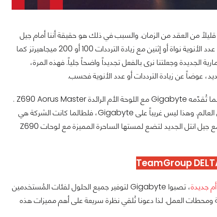
ا يقترب قليلاً من العقد من الزمان. والسبب في ذلك هو حقيقة أننا أمام جيل
جديد مختلف. هذه المرة لم تقم الشركة فقط بإطلاق جيل جديد من المعالجات يقوم بزيادة عدد الأنوية نواة أو إثنين مع زيادة الترددات 100 أو 200 ميجاهيرتز كما
 الجديدة وجعلتنا نرى بالفعل تجديداً واضحاً جلياً. فهذه المرة،
لجديد، عوضاً عن زيادة الترددات أو عدد الأنوية فحسب.
وعند الحديث عن اللوحات الأم من الجيل الثاني عشر الجديد من Intel، فلابد لنا من التطرّق لما تُقدّمه Gigabyte مع اللوحة الأم الرائدة Z690 Aorus Master .
لى Gigabyte، فلطالما كانت الشركة هي
. وهذه المرة، تعود جيجابايت مرة أخرى مع جيل انتل الجديد لتضع لمستها الساحرة المميزة مع لوحات Z690
، تصبوا Gigabyte لتوفير جميع الحلول لفئات المُستخدمين
عة ومحطات العمل. لذا دعونا نُلقي نظرة سريعة على أهم مميزات هذه