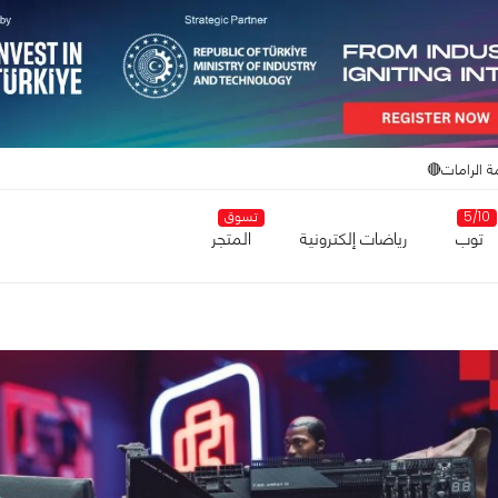
ة الرامات🔴
5/10
تسوق
توب
رياضات إلكترونية
المتجر