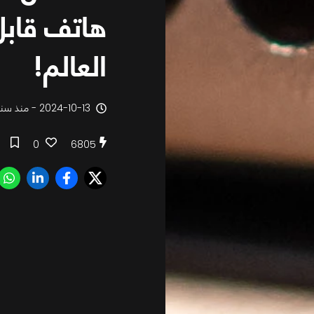
هاتف قابل
العالم!
2024-10-13 - منذ سنة
0
6805