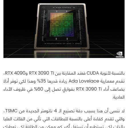
بالنسبة لأنوية CUDA فعند المقارنة بين RTX 3090 Ti وRTX 4090،
تقدم معمارية Ada Lovelace زيادة قدرها 35% وهذا لكي توفر أداءً
يضاعف أداء RTX 3090 Ti بفوارقٍ تصل إلى 60% في ظروف الأداء
العادية.
لا ننسى أن هذا بسبب دقة تصنيع الـ 4 نانومتر الجديدة من TSMC،
والتي تقدم كفاءة أعلى بالنسبة للبطاقات التي تأتي من الفئات العليا
بالذات لكي تستطيع أن تستغل أكبر كم ممكن من الطاقة لكي تعطيك