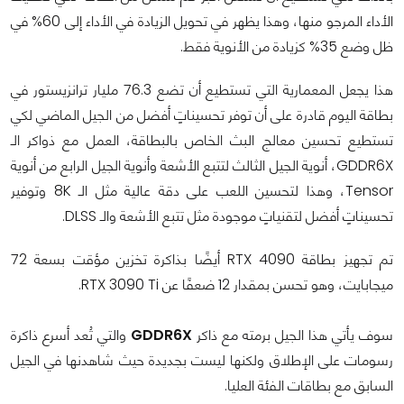
الأداء المرجو منها، وهذا يظهر في تحويل الزيادة في الأداء إلى 60% في
ظل وضع 35% كزيادة من الأنوية فقط.
هذا يجعل المعمارية التي تستطيع أن تضع 76.3 مليار ترانزيستور في
بطاقة اليوم قادرة على أن توفر تحسيناتٍ أفضل من الجيل الماضي لكي
تستطيع تحسين معالج البث الخاص بالبطاقة، العمل مع ذواكر الـ
GDDR6X، أنوية الجيل الثالث لتتبع الأشعة وأنوية الجيل الرابع من أنوية
Tensor، وهذا لتحسين اللعب على دقة عالية مثل الـ 8K وتوفير
تحسيناتٍ أفضل لتقنياتٍ موجودة مثل تتبع الأشعة والـ DLSS.
تم تجهيز بطاقة RTX 4090 أيضًا بذاكرة تخزين مؤقت بسعة 72
ميجابايت، وهو تحسن بمقدار 12 ضعفًا عن RTX 3090 Ti.
سوف يأتي هذا الجيل برمته مع ذاكر
GDDR6X
والتي تُعد أسرع ذاكرة
رسومات على الإطلاق ولكنها ليست بجديدة حيث شاهدنها في الجيل
السابق مع بطاقات الفئة العليا.