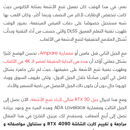
نعم، في هذا الوقت كان تفعيل تتبع الأشعة بمثابة الكابوس حيث
كانت تنخفض الإطارات لأكثر من النصف وربما أكثر، وكان اللعب بها
شبه مستحيل خصوصًا على دقات العرض المرتفعة، بمرور الوقت
ظهرت تقنية التعلم العميق DLSS والتي حسنت من أداء التقنية وبدأت
تُشكل الملامح الحقيقية لتتبع الاشعة في الألعاب.
مع الجيل الثاني قبل عامين أو
معمارية Ampare
، تحسن الوضع كثيرًا
بشكل جعلني أؤكد أن
هذه هي البداية الحقيقة لعصر الـ 4K في الألعاب
وظهرت تقنية تتبع الأشعة على حقيقتها، حيث لم تكن جاهزة بشكل
كامل كي أكون صادقًا خلال الجيل الاول، ولكن ظروف السوق ووباء
كورونا حال دون أن يكون ذاك الجيل الأفضل من ناحية التسعير والأداء.
ومع هذا لايزال
جيل RTX 30 مثالي لأداء تتبع الأشعة
، الآن نصل إلى
الجيل الثالث ومعمارية ADA Lovelace وهذه المرة مع وعود بزيادة
تصل إلى أربع أضعاف. وسنقدم لك عزيزي القارئ في هذا المقال
مراجعة و تقييم كارت الشاشة RTX 4090 و سنتناول مواصفاته و