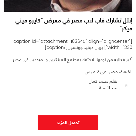
إنتل تشارك فاب لاب مصر في معرض "كايرو ميني
ميكر"
[caption id="attachment_103645" align="aligncenter"
width="330"] بريان ديفيد جونسون[/caption]
أكبر فعالية من نوعها للاحتفاء بمجتمع المبتكرين والمبدعين في مصر
القاهرة، مصر، في 2 مارس
0
0
1603
بقلم محمد كمال
منذ 11 سنة
تحميل المزيد