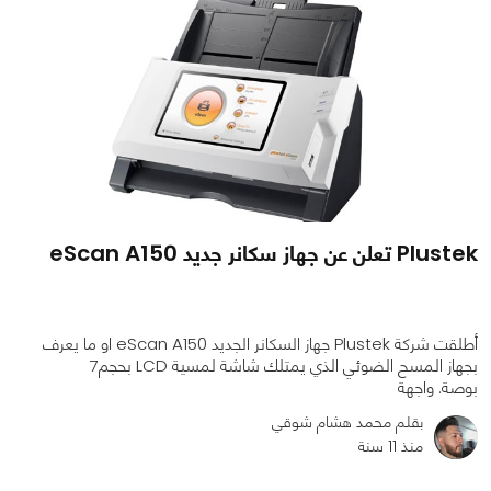
Plustek تعلن عن جهاز سكانر جديد eScan A150
أطلقت شركة Plustek جهاز السكانر الجديد eScan A150 او ما يعرف
بجهاز المسح الضوئي الذي يمتلك شاشة لمسية LCD بحجم7
بوصة. واجهة
بقلم محمد هشام شوقي
منذ 11 سنة
0
0
3891