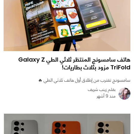
هاتف سامسونج المنتظر ثلاثي الطي Galaxy Z
TriFold مزود بثلاث بطاريات!
سامسونج تقترب من إطلاق أول هاتف ثلاثي الطي 🔥
بقلم زينب شريف
منذ 9 أشهر
0
0
915