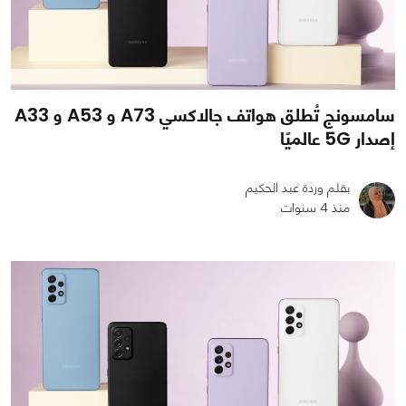
سامسونج تُطلق هواتف جالاكسي A73 و A53 و A33
إصدار 5G عالميًا
بقلم وردة عبد الحكيم
منذ 4 سنوات
0
0
3841