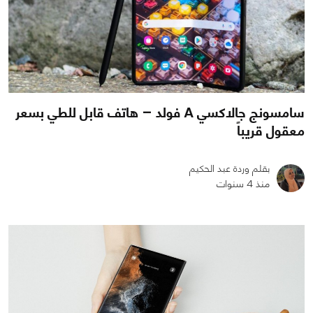
سامسونج جالاكسي A فولد – هاتف قابل للطي بسعر
معقول قريباً
بقلم وردة عبد الحكيم
منذ 4 سنوات
0
0
3919