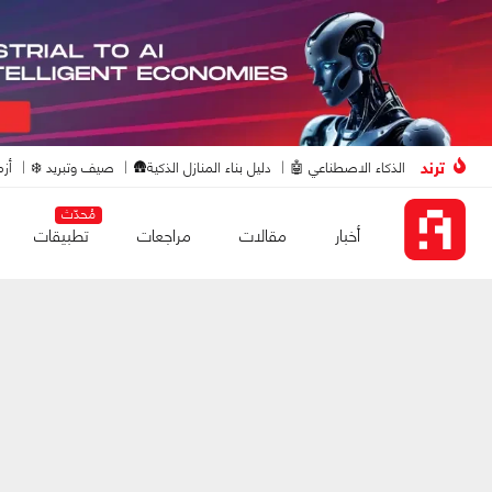
ترند
الذكاء الاصطناعي 🤖
دليل بناء المنازل الذكية🛖
صيف وتبريد ❄️
أزم
مُحدّث
أخبار
مقالات
مراجعات
تطبيقات