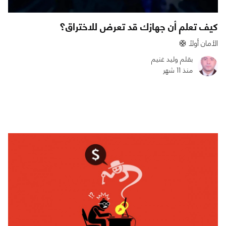
كيف تعلم أن جهازك قد تعرض للاختراق؟
الأمان أولًا 🛟
بقلم وليد غنيم
منذ 11 شهر
0
0
2506