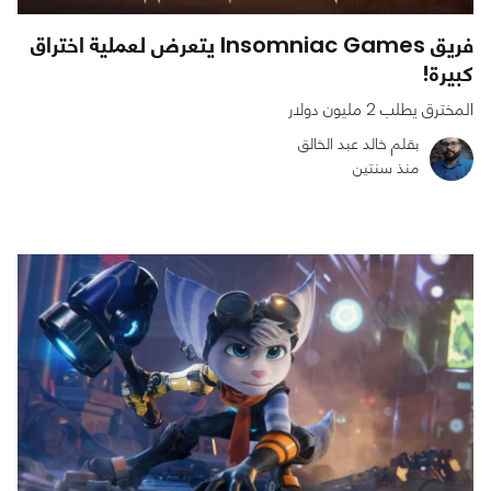
فريق Insomniac Games يتعرض لعملية اختراق
كبيرة!
المخترق يطلب 2 مليون دولار
بقلم خالد عبد الخالق
منذ سنتين
0
0
1884