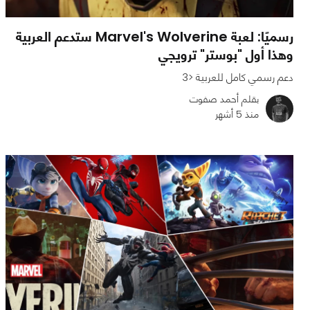
رسميًا: لعبة Marvel's Wolverine ستدعم العربية
وهذا أول "بوستر" ترويجي
دعم رسمي كامل للعربية <3
بقلم أحمد صفوت
منذ 5 أشهر
0
0
945