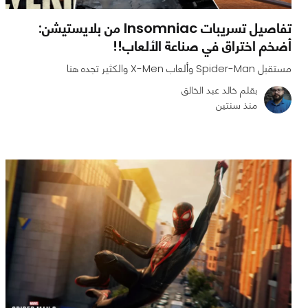
تفاصيل تسريبات Insomniac من بلايستيشن:
أضخم اختراق في صناعة الألعاب!!
مستقبل Spider-Man وألعاب X-Men والكثير تجده هنا
بقلم خالد عبد الخالق
منذ سنتين
0
0
3962