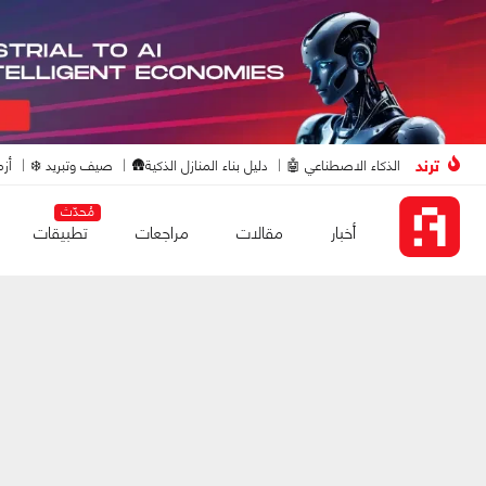
ترند
الذكاء الاصطناعي 🤖
دليل بناء المنازل الذكية🛖
صيف وتبريد ❄️
أزم
مُحدّث
أخبار
مقالات
مراجعات
تطبيقات