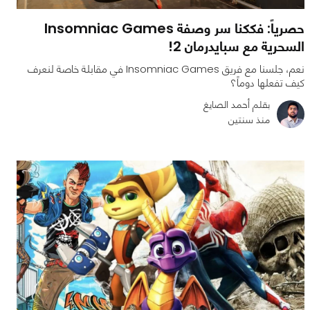
حصرياً: فككنا سر وصفة Insomniac Games
السحرية مع سبايدرمان 2!
نعم، جلسنا مع فريق Insomniac Games في مقابلة خاصة لنعرف
كيف تفعلها دوماً؟
بقلم أحمد الصايغ
منذ سنتين
1
2
5211