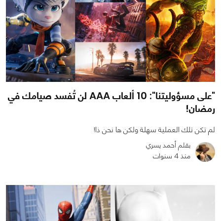
"على مسؤوليتنا": 10 ألعاب AAA لن تُفسد صيامك في
رمضان!
لم تكن تلك العملية سهلة ولكن ها نحن ذا!
بقلم أحمد يسري
منذ 4 سنوات
0
0
13542