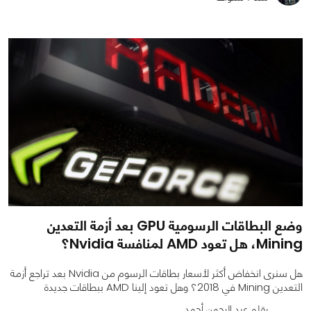
0
0
2149
وضع البطاقات الرسومية GPU بعد أزمة التعدين
Mining، هل تعود AMD لمنافسة Nvidia؟
هل سنرى انخفاض أكثر لأسعار بطاقات الرسوم من Nvidia بعد تراجع أزمة
التعدين Mining في 2018؟ وهل تعود إلينا AMD ببطاقات جديدة
بقلم عبد الرحمن أحمد