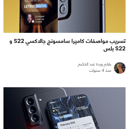
تسريب مواصفات كاميرا سامسونج جالاكسي S22 و
S22 بلس
بقلم وردة عبد الحكيم
منذ 4 سنوات
0
0
3126