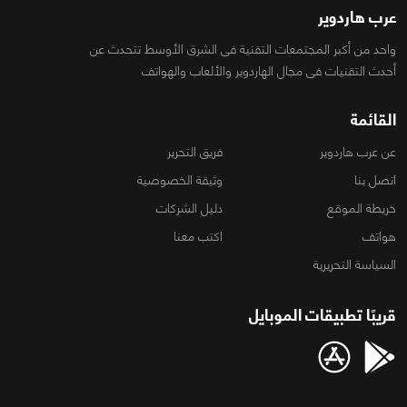
عرب هاردوير
واحد من أكبر المجتمعات التقنية فى الشرق الأوسط تتحدث عن
أحدث التقنيات فى مجال الهاردوير والألعاب والهواتف
القائمة
عن عرب هاردوير
فريق التحرير
اتصل بنا
وثيقة الخصوصية
خريطة الموقع
دليل الشركات
هواتف
اكتب معنا
السياسة التحريرية
قريبًا تطبيقات الموبايل