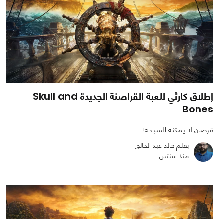
إطلاق كارثي للعبة القراصنة الجديدة Skull and
Bones
قرصان لا يمكنه السباحة!
بقلم خالد عبد الخالق
منذ سنتين
0
0
1604