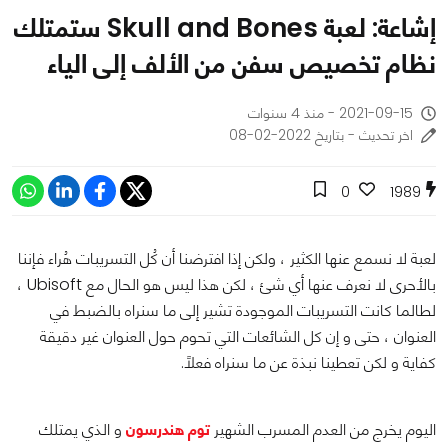
إشاعة: لعبة Skull and Bones ستمتلك
نظام تخصيص سفن من الألف إلى الياء
2021-09-15 - منذ 4 سنوات
اخر تحديث - بتاريخ 2022-02-08
0
1989
لعبة
لا نسمع عنها الكثير ، ولكن إذا افترضنا أن كُل التسريبات هُراء فإننا
بالأحرى لا نعرف عنها أي شئ ، لكن هذا ليس هو الحال مع Ubisoft ،
لطالما كانت التسريبات الموجودة تشير إلى ما سنراه بالضبط في
العنوان ، حتى و إن كل الشائعات التي تحوم حول العنوان غير دقيقة
كفاية و لكن تعطينا نبذة عن ما سنراه فعلًا.
اليوم يخرج من العدم المسرب الشهير
توم هندرسون
و الذي يمتلك