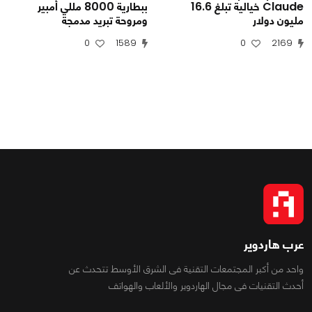
Claude خيالية تبلغ 16.6
ببطارية 8000 مللي أمبير
مليون دولار
ومروحة تبريد مدمجة
0
1589
0
2169
عرب هاردوير
واحد من أكبر المجتمعات التقنية فى الشرق الأوسط تتحدث عن
أحدث التقنيات فى مجال الهاردوير والألعاب والهواتف