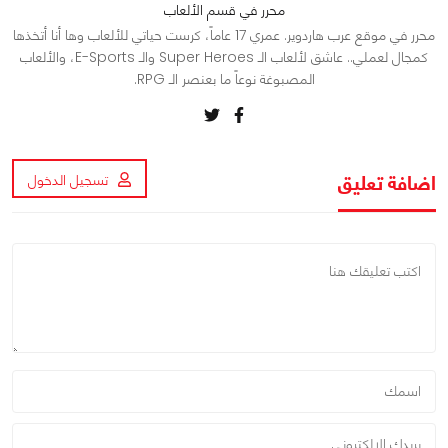
محرر في قسم الألعاب
محرر في موقع عرب هاردوير. عمري 17 عاماً، كرست حياتي للألعاب وها أنا أتخذها
كمجال لعملي.. عاشق لألعاب الـ Super Heroes والـ E-Sports، والألعاب
المصبوغة نوعاً ما بعنصر الـ RPG.
اضافة تعليق
تسجيل الدخول