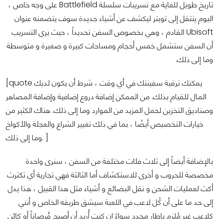
تاريخ طويل للغاية مع تسريبات سلسلة Battlefield على وجه خاص ،
اليوم ينتقل إلى تويتر ليكشف عن أشياء جديدة سوف يتضمنه عنوان
Ubisoft القادم
، وهي بخصوص السفن تحديداً ، حيث يرى التسريب
أن السفن ستشمل خمس أحجام ومساحات كبيرة و صغيرة و متوسطة
وما إلى ذلك.
[quote يمكنك ترقية سفينتك في أي وقت ، شرط أن يكون لديك
المال للقيام بذلك. من الممكن إضافة دروع إضافية وإضافة المصاهر
وصناديق التخزين لحمل المزيد من الموارد وما إلى ذلك. هناك الكثير من
خيارات التخصيص أيضًا ، بما في ذلك تغيير الشراع والعجلة والأكواخ
وما إلى ذلك. ]
بالإضافة أيضاً إلى ثلاث فئات مختلفة من السفن ، سنرى واحدة
مخصصة للحروب و أخرى للاستكشاف أما الثالثة فهي تجارية أي تكترث
أكث لعمليات الشحن و نقل البضائع و أشياء مثل هذا القبيل ، هذا يدل
إلى حد ما على أن كُل لاعب في اللعبة سيشق طريقه الخاص و أنني
كلاعب غير مُلزم بإطار محدد سواءً إن كنت أُريد أن أصبح قُرصاناً أو كائن