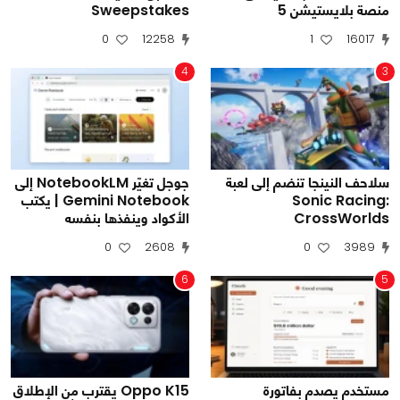
منصة بلايستيشن 5
Sweepstakes
0
12258
1
16017
4
3
سلاحف النينجا تنضم إلى لعبة
جوجل تغيّر NotebookLM إلى
Sonic Racing:
Gemini Notebook | يكتب
CrossWorlds
الأكواد وينفذها بنفسه
0
2608
0
3989
6
5
مستخدم يصدم بفاتورة
Oppo K15 يقترب من الإطلاق