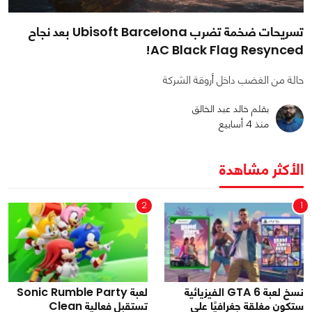
تسريحات ضخمة تضرب Ubisoft Barcelona بعد نجاح
AC Black Flag Resynced!
حالة من الغضب داخل أروقة الشركة
بقلم خالد عبد الخالق
منذ 4 أسابيع
الأكثر مشاهدة
2
1
نسخ لعبة GTA 6 الفيزيائية
لعبة Sonic Rumble Party
ستكون مغلقة جغرافيًا على
تستقبل فعالية Clean