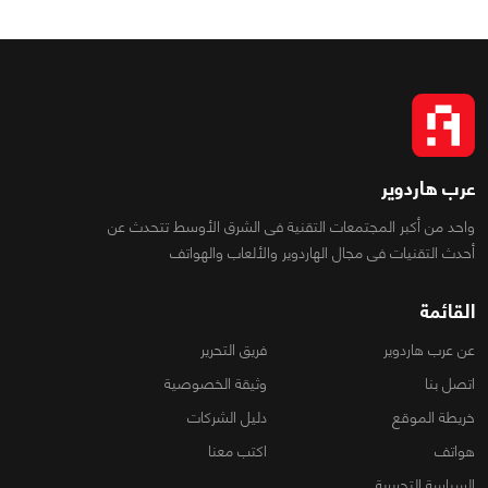
عرب هاردوير
واحد من أكبر المجتمعات التقنية فى الشرق الأوسط تتحدث عن
أحدث التقنيات فى مجال الهاردوير والألعاب والهواتف
القائمة
عن عرب هاردوير
فريق التحرير
اتصل بنا
وثيقة الخصوصية
خريطة الموقع
دليل الشركات
هواتف
اكتب معنا
السياسة التحريرية