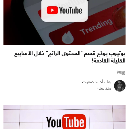
يوتيوب يودّع قسم "المحتوى الرائج" خلال الأسابيع
القليلة القادمة!
👋🏼
بقلم أحمد صفوت
منذ سنة
0
0
1970