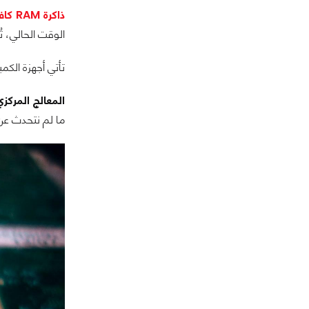
ذاكرة RAM كافية
الوقت الحالي، تُعتبر حوالي 8 جيجابايت من الرام كا
تأتي أجهزة الكمبيوتر الحديثة بسعة تصل إلى 
المعالج المركزي (CPU) التي يمكنك التع
ما لم نتحدث عن اختلاف 1-2 جيجاهرتز فرق في الترددات - فمن غير المحتمل 