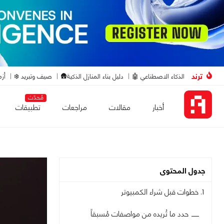
ترند
الذكاء الاصطناعي 🤖
دليل بناء المنازل الذكية🛖
صيف وتبريد ❄️
أزم
مُحدّث
أخبار
مقالات
مراجعات
تطبيقات
جدول المحتوى
1. خطوات قبل شراء الكمبيوتر
حدد ما تُريده من مواصفات مُسبقاً