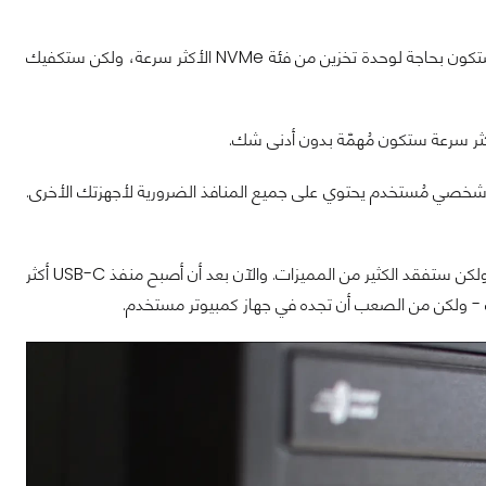
: إذا كُنت تبحث عن كمبيوتر لإنهاء الأعمال المكتبية فحسب، فلا أظن أنك ستكون بحاجة لوحدة تخزين من فئة NVMe الأكثر سرعة، ولكن ستكفيك
وتر شخصي مُستخدم يحتوي على جميع المنافذ الضرورية لأجهزتك الأخرى.
نوع المعيار مهم أيضا، حيث سيعمل جهاز USB 3.0 مع منفذ USB 2.0 بدون أدنة مُشكلة، ولكن ستفقد الكثير من المميزات. والآن بعد أن أصبح منفذ USB-C أكثر