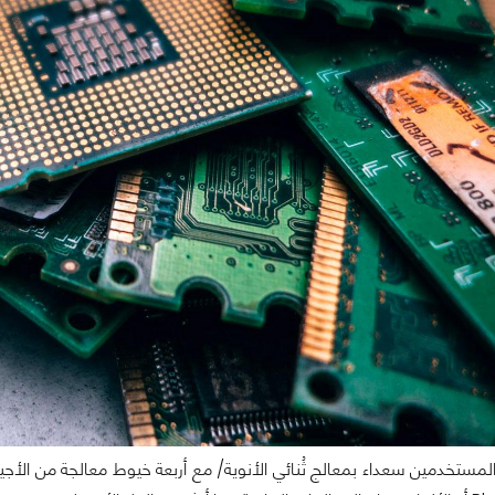
تخدمين سعداء بمعالج ثُنائي الأنوية/ مع أربعة خيوط معالجة من الأجيال 