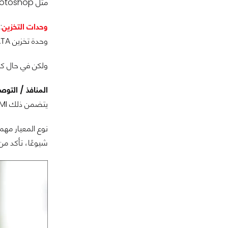
مثل Photoshop أو الألعاب، فإن المعالجات الرباعية فما أكثر هي الحل الأفضل.
وحدات التخزين
وحدة تخزين SSD SATA، أو حتى HDD عادية.
ولكن في حال كنت تُريد ج
المنافذ / التوص
يتضمن ذلك HDMI و USB و DVI، وغيرها من المنافذ.
شيوعًا، تأكد من معرفة ما إذا كنت بحاجة إ