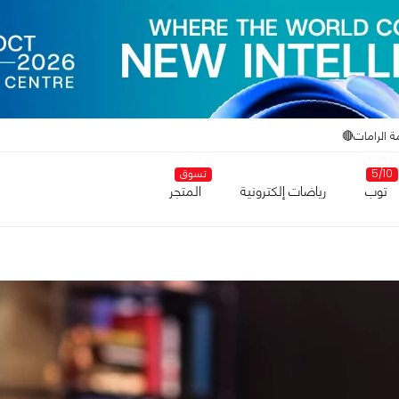
ة الرامات🔴
5/10
تسوق
توب
رياضات إلكترونية
المتجر