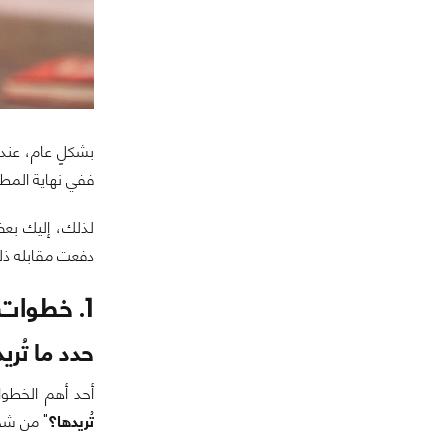
بشكلٍ عام، عند 
ففي نهاية المط
لذلك، إليك بعض
دفعت مقابله ذلك
1. خطوات قبل شراء الكمبيوتر
حدد ما تُر
أحد أهم الخطوا
تُريدها؟
" من شخص