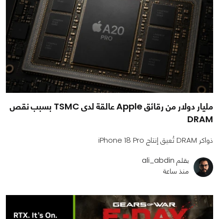
مليار دولار من رقائق Apple عالقة لدى TSMC بسبب نقص
DRAM
ذواكر DRAM تُعيق إنتاج iPhone 18 Pro
بقلم ali_abdin
منذ ساعة