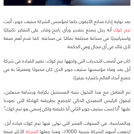
بعد توليه إدارة صانع الآيفون خلفا لمؤسس الشركة ستيف جوبز، أثبت
تيم كوك
أنه رجل يتمتع بتقدير ورأي راجح وقادر على التفكير تكتيكيًا
واستراتيجيًا في صناعة مختلفة تمامًا عن صناعته. كما قدم أهم صفة
لأي قائد في أي مجال وهي الحكمة.
كان من أصعب التحديات التي واجهها تيم كوك، تغيير القيادة في شركة
أبل بعد وفاة مؤسسها ستيف جوبز الذي كان محبوبًا ومعترفًا به في
جميع أنحاء العالم باعتباره عبقريًا.
تم التعامل مع هذا التحول شبه المستحيل بكرامة ورشاقة مذهلين،
ليقول الرئيس التنفيذي الحالي للجميع بطريقته الهادئة التي تعودنا
عليها "أنا لست ستيف جوبز الثاني أنا خليفته ولكن إسمي هو تيم كوك"
وبالمناسبة، في السنوات العشر التي تولى فيها تيم كوك قيادة أبل،
ارتفعت أسهم الشركة بنسبة 1000٪، وهذا جعلها
الشركة
الأكثر قيمة