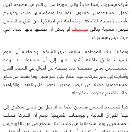
شركة فيسبوك (ميتا حاليا) والتي تتورط من آن لآخر في فضيحة كبرى
تجعل المستخدمين يفقدون الثقة بها وبمؤسسها مارك زوكربيرج
وأحدث فضيحة للشبكة الإجتماعية تم اطلاقها من قبل فرانسيس
هوغن، مسربة وثائق
فيسبوك
أو يمكن أن نصفها بأنها المرأة التي
هزت عرش فيسبوك.
وتمكنت تلك الموظفة السابقة لدى الشبكة الإجتماعية أن تقوم
بتسريب وثائق داخلية أشارت فيها إلى أن فيسبوك لا يهمه
المستخدمين وتأتي مصلحته وما يحققه من أموال في المقام الأول
وأشارت إلى تأثير شركات ميتا الضار على المراهقين وما تفعله من خداع
لمستخدميها فضلا عن عرض محتوى يحض على العنف والكراهية
بجانب تقديم معلومات مغلوطة.
كما قدمت فرانسيس هاوجين أيضا ما لا يقل عن ثماني شكاوى إلى
لجنة الأوراق المالية والبورصات الأمريكية تزعم أن الشركة ضللت
المستثمرين وتم استدعائها في جلسات الإستماع من قبل الكونجرس
وهناك استطاعت أن تكشف أسرار فيسبوك القذرة دون قيود أو خوف.