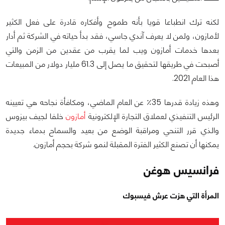
لكنه ترك انطباعا قويا بأنه طموح وأفكاره قادرة على فعل الكثير
لأمازون، ولمن لا يعرف آندي جاسي، فقد بدأ حياته في الشركة ثم أدار
بعدها خدمات أمازون ويب لما يقرب من عقدين من الزمن والتي
أصبحت في طريقها لتحقيق ما يصل إلى 61.3 مليار دولار من المبيعات
هذا العام 2021.
وهذه زيادة قدرها 35٪ عن العام الماضي، ومكافأة نجاحه هي تعيينه
الرئيس التنفيذي لعملاق التجارة الإلكترونية
أمازون
خلفا لجيف بيزوس
والذي قرر التنحي ومراقبة الوضع من بعيد والسماح بدماء جديدة
يمكنها أن تصنع الكثير الفترة المقبلة لنمو شركة بحجم أمازون.
فرانسيس هوغن
المرأة التي هزت عرش فيسبوك