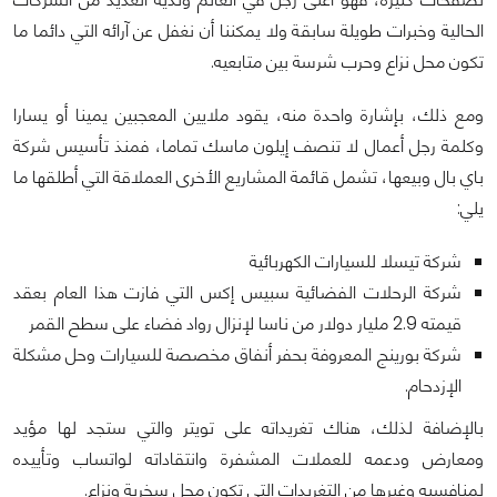
الحالية وخبرات طويلة سابقة ولا يمكننا أن نغفل عن آرائه التي دائما ما
تكون محل نزاع وحرب شرسة بين متابعيه.
ومع ذلك، بإشارة واحدة منه، يقود ملايين المعجبين يمينا أو يسارا
وكلمة رجل أعمال لا تنصف إيلون ماسك تماما، فمنذ تأسيس شركة
باي بال وبيعها، تشمل قائمة المشاريع الأخرى العملاقة التي أطلقها ما
يلي:
شركة تيسلا للسيارات الكهربائية
شركة الرحلات الفضائية سبيس إكس التي فازت هذا العام بعقد
قيمته 2.9 مليار دولار من ناسا لإنزال رواد فضاء على سطح القمر
شركة بورينج المعروفة بحفر أنفاق مخصصة للسيارات وحل مشكلة
الإزدحام.
بالإضافة لذلك، هناك تغريداته على تويتر والتي ستجد لها مؤيد
ومعارض ودعمه للعملات المشفرة وانتقاداته لواتساب وتأييده
لمنافسيه وغيرها من التغريدات التي تكون محل سخرية ونزاع.