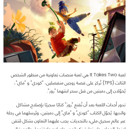
لعبة It Takes Two هي لعبة منصات تعاونية من منظور الشخص
الثالث (TPS) تُركز على قصة زوجين منفصلين، "كودي" و "ماي"،
يُحوّلان إلى دميتين من قبل سحر ابنتهما "روز".
تدور أحداث اللعبة بعد أن تُقنع "روز" كتابًا سحريًا بإصلاح مشاكل
والديها. يُحوّل الكتاب "كودي" و "ماي" إلى دميتين، ويُرسلهما في رحلة
عبر عالم سحري مليء بالتحديات. يجب عليهما التعاون بشكل مُتقن
لإنجاز المهام، واستعادة ذكرياتهم، وإصلاح علاقتهما، والعودة إلى