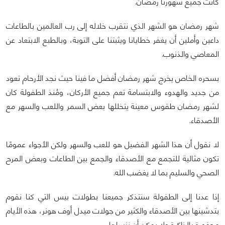
كانت جميع شهورنا رمضان.
شهر رمضان هو الشهر الذي نتقرب خلاله إلى رب العالمين بالطاعات
داعين وأملين أن يغفر خطايانا ويثبتنا على التوبة، وبالطبع الابتعاد عن
المعاصي والذنوب.
بسحره الخاص يخرج شهر رمضان أفضل ما فينا حيث نجد الأرحام تعود
من جديد والهدوء والابتسامة تعم جميع الأركان، ومُنذ الطفولة كان
لشهر رمضان طقوس معينة يتخللها بعض السمر واللعب والسهر مع
الأصدقاء.
لا نقول أن هذا الشهر الفضيل هو للعب والسهر ولكن الأجواء عمومًا
تكون مثالية للتجمع مع الأصدقاء والجمع بين الطاعات وبعض المرح
الصحي والسليم بما لا يغضب الله.
إذا عدنا إلى الطفولة سنتذكر جميعنا بطولات بيس التي كنا نقوم
بتدشينها بين الأصدقاء والكثير من جولات ميدل أوف هونر، هذه الأيام
محفورة بالذاكرة ولا يمكن أن ننساها.