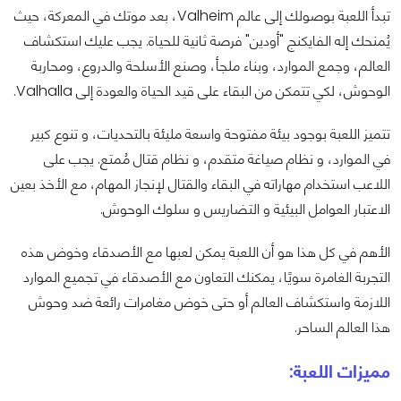
تبدأ اللعبة بوصولك إلى عالم Valheim، بعد موتك في المعركة، حيث
يُمنحك إله الفايكنج "أودين" فرصة ثانية للحياة. يجب عليك استكشاف
العالم، وجمع الموارد، وبناء ملجأ، وصنع الأسلحة والدروع، ومحاربة
الوحوش، لكي تتمكن من البقاء على قيد الحياة والعودة إلى Valhalla.
تتميز اللعبة بوجود بيئة مفتوحة واسعة مليئة بالتحديات، و تنوع كبير
في الموارد، و نظام صياغة متقدم، و نظام قتال مُمتع. يجب على
اللاعب استخدام مهاراته في البقاء والقتال لإنجاز المهام، مع الأخذ بعين
الاعتبار العوامل البيئية و التضاريس و سلوك الوحوش.
الأهم في كل هذا هو أن اللعبة يمكن لعبها مع الأصدقاء وخوض هذه
التجربة الغامرة سويًا، يمكنك التعاون مع الأصدقاء في تجميع الموارد
اللازمة واستكشاف العالم أو حتى خوض مغامرات رائعة ضد وحوش
هذا العالم الساحر.
مميزات اللعبة: