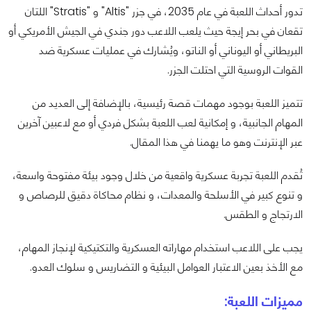
تدور أحداث اللعبة في عام 2035، في جزر "Altis" و "Stratis" اللتان
تقعان في بحر إيجة حيث يلعب اللاعب دور جندي في الجيش الأمريكي أو
البريطاني أو اليوناني أو الناتو، ويُشارك في عمليات عسكرية ضد
القوات الروسية التي احتلت الجزر.
تتميز اللعبة بوجود مهمات قصة رئيسية، بالإضافة إلى العديد من
المهام الجانبية، و إمكانية لعب اللعبة بشكل فردي أو مع لاعبين آخرين
عبر الإنترنت وهو ما يهمنا في هذا المقال.
تُقدم اللعبة تجربة عسكرية واقعية من خلال وجود بيئة مفتوحة واسعة،
و تنوع كبير في الأسلحة والمعدات، و نظام محاكاة دقيق للرصاص و
الارتجاج و الطقس.
يجب على اللاعب استخدام مهاراته العسكرية والتكتيكية لإنجاز المهام،
مع الأخذ بعين الاعتبار العوامل البيئية و التضاريس و سلوك العدو.
مميزات اللعبة: