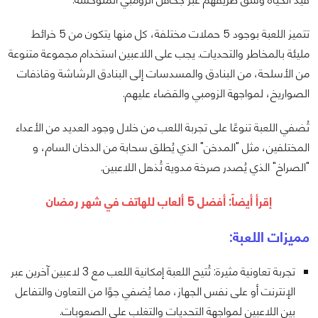
تتميز اللعبة بوجود 5 حملات مختلفة، كل منها يتكون من 5 خرائط
مليئة بالمخاطر والتحديات. يجب على اللاعبين استخدام مجموعة متنوعة
من الأسلحة، من البنادق والمسدسات إلى البنادق الرشاشة وقاذفات
الصواريخ، لمواجهة الزومبي والقضاء عليهم.
تُضفي اللعبة تنوعًا على تجربة اللعب من خلال وجود العديد من الأعداء
المختلفين، مثل "المدخن" الذي يُطلق سحابة من الدخان السام، و
"الصراخ" الذي يُصدر صرخة مدوية تُذهل اللاعبين.
إقرأ أيضاً:
أفضل 5 ألعاب للهاتف في شهر رمضان
مميزات اللعبة:
تجربة تعاونية مثيرة: تُتيح اللعبة إمكانية اللعب مع 3 لاعبين آخرين عبر
الإنترنت أو على نفس الجهاز، مما يُضفي جوًا من التعاون والتفاعل
بين اللاعبين لمواجهة التحديات والتغلب على الصعوبات.