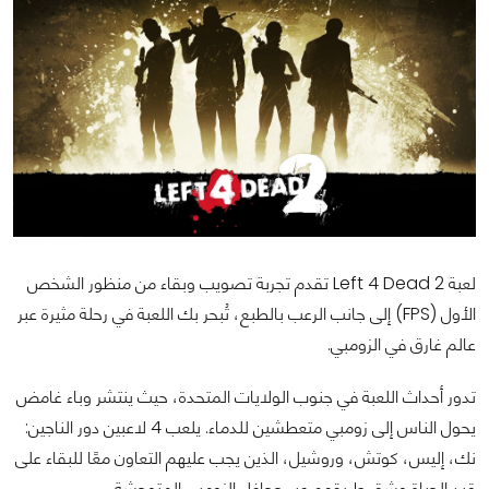
لعبة Left 4 Dead 2 تقدم تجربة تصويب وبقاء من منظور الشخص
الأول (FPS) إلى جانب الرعب بالطبع، تُبحر بك اللعبة في رحلة مثيرة عبر
عالم غارق في الزومبي.
تدور أحداث اللعبة في جنوب الولايات المتحدة، حيث ينتشر وباء غامض
يحول الناس إلى زومبي متعطشين للدماء. يلعب 4 لاعبين دور الناجين:
نك، إليس، كوتش، وروشيل، الذين يجب عليهم التعاون معًا للبقاء على
قيد الحياة وشق طريقهم عبر جحافل الزومبي المتوحشة.