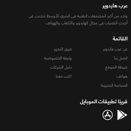
عرب هاردوير
واحد من أكبر المجتمعات التقنية فى الشرق الأوسط تتحدث عن
أحدث التقنيات فى مجال الهاردوير والألعاب والهواتف
القائمة
عن عرب هاردوير
فريق التحرير
اتصل بنا
وثيقة الخصوصية
خريطة الموقع
دليل الشركات
هواتف
اكتب معنا
السياسة التحريرية
قريبًا تطبيقات الموبايل