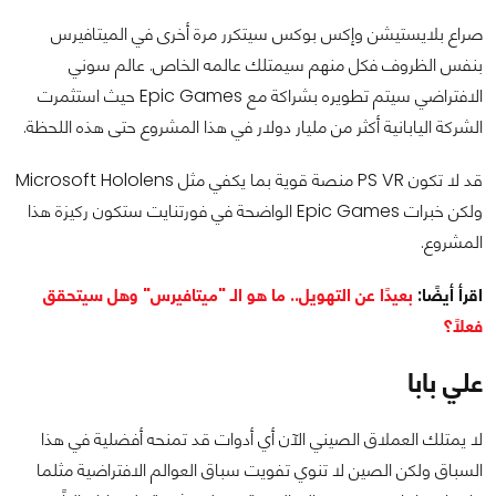
صراع بلايستيشن وإكس بوكس سيتكرر مرة أخرى في الميتافيرس
بنفس الظروف فكل منهم سيمتلك عالمه الخاص. عالم سوني
الافتراضي سيتم تطويره بشراكة مع Epic Games حيث استثمرت
الشركة اليابانية أكثر من مليار دولار في هذا المشروع حتى هذه اللحظة.
قد لا تكون PS VR منصة قوية بما يكفي مثل Microsoft Hololens
ولكن خبرات Epic Games الواضحة في فورتنايت ستكون ركيزة هذا
المشروع.
اقرأ أيضًا:
بعيدًا عن التهويل.. ما هو الـ "ميتافيرس" وهل سيتحقق
فعلًا؟
علي بابا
لا يمتلك العملاق الصيني الآن أي أدوات قد تمنحه أفضلية في هذا
السباق ولكن الصين لا تنوي تفويت سباق العوالم الافتراضية مثلما