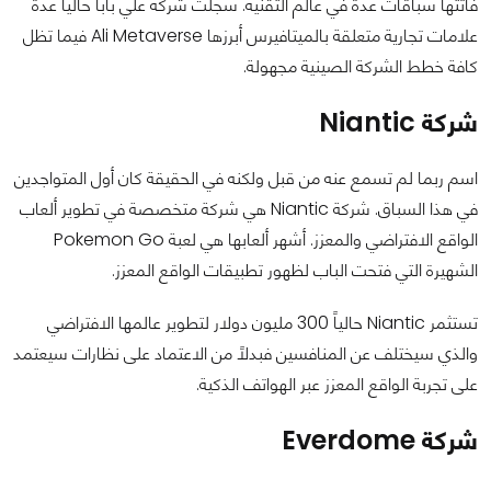
فاتتها سباقات عدة في عالم التقنية. سجلت شركة علي بابا حالياً عدة
علامات تجارية متعلقة بالميتافيرس أبرزها Ali Metaverse فيما تظل
كافة خطط الشركة الصينية مجهولة.
شركة Niantic
اسم ربما لم تسمع عنه من قبل ولكنه في الحقيقة كان أول المتواجدين
في هذا السباق. شركة Niantic هي شركة متخصصة في تطوير ألعاب
الواقع الافتراضي والمعزز. أشهر ألعابها هي لعبة Pokemon Go
الشهيرة التي فتحت الباب لظهور تطبيقات الواقع المعزز.
تستثمر Niantic حالياً 300 مليون دولار لتطوير عالمها الافتراضي
والذي سيختلف عن المنافسين فبدلاً من الاعتماد على نظارات سيعتمد
على تجربة الواقع المعزز عبر الهواتف الذكية.
شركة Everdome