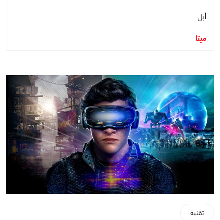
أبل
ميتا
تقنية