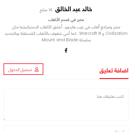
خالد عبد الخالق
18 متابع
محرر في قسم الألعاب
محرر ومراجع ألعاب في عرب هاردوير، أعشق الألعاب الاستراتيجية مثل
Civilization و Warcraft III، كما أنني شغوف بالألعاب المُستقلة وبالتحديد
سلسلة Mount and Blade.
اضافة تعليق
تسجيل الدخول