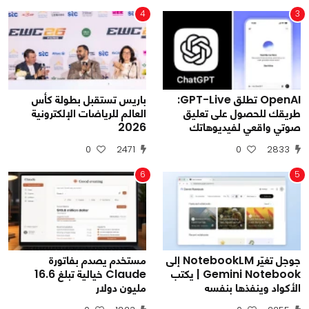
4
3
OpenAI تطلق GPT-Live:
باريس تستقبل بطولة كأس
طريقك للحصول على تعليق
العالم للرياضات الإلكترونية
صوتي واقعي لفيديوهاتك
2026
0
2471
0
2833
6
5
جوجل تغيّر NotebookLM إلى
مستخدم يصدم بفاتورة
Gemini Notebook | يكتب
Claude خيالية تبلغ 16.6
الأكواد وينفذها بنفسه
مليون دولار