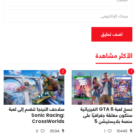
اضف تعليق
الأكثر مشاهدة
2
1
نسخ لعبة GTA 6 الفيزيائية
سلاحف النينجا تنضم إلى لعبة
ستكون مغلقة جغرافيًا على
Sonic Racing:
منصة بلايستيشن 5
CrossWorlds
0
3594
1
15445