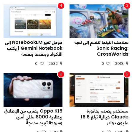
4
3
سلاحف النينجا تنضم إلى لعبة
جوجل تغيّر NotebookLM إلى
Sonic Racing:
Gemini Notebook | يكتب
CrossWorlds
الأكواد وينفذها بنفسه
0
2532
0
3918
6
5
مستخدم يصدم بفاتورة
Oppo K15 يقترب من الإطلاق
Claude خيالية تبلغ 16.6
ببطارية 8000 مللي أمبير
مليون دولار
ومروحة تبريد مدمجة