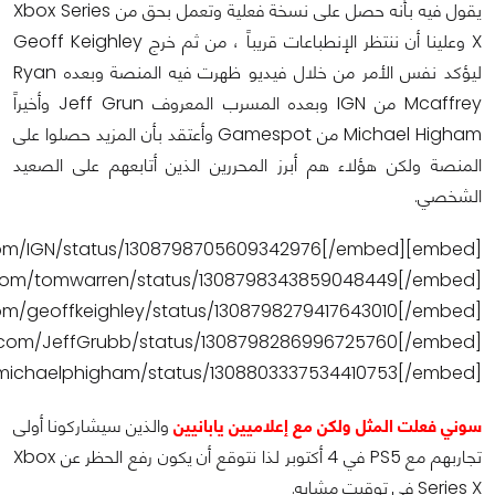
يقول فيه بأنه حصل على نسخة فعلية وتعمل بحق من Xbox Series
X وعلينا أن ننتظر الإنطباعات قريباً ، من ثم خرج Geoff Keighley
ليؤكد نفس الأمر من خلال فيديو ظهرت فيه المنصة وبعده Ryan
Mcaffrey من IGN وبعده المسرب المعروف Jeff Grun وأخيراً
Michael Higham من Gamespot وأعتقد بأن المزيد حصلوا على
المنصة ولكن هؤلاء هم أبرز المحررين الذين أتابعهم على الصعيد
الشخصي.
witter.com/IGN/status/1308798705609342976[/embed]
r.com/tomwarren/status/1308798343859048449[/embed]
com/geoffkeighley/status/1308798279417643010[/embed]
r.com/JeffGrubb/status/1308798286996725760[/embed]
/michaelphigham/status/1308803337534410753[/embed]
سوني فعلت المثل ولكن مع إعلاميين يابانيين
والذين سيشاركونا أولى
تجاربهم مع PS5 في 4 أكتوبر لذا نتوقع أن يكون رفع الحظر عن Xbox
Series X في توقيت مشابه.