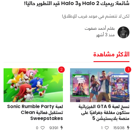
شائعة: ريميك Halo 2 وHalo 3 قيد التطوير حاليَا!
لكن لا تتعشم في موعد قريب للإطلاق!
بقلم أحمد صفوت
منذ 3 أشهر
الأكثر مشاهدة
2
1
نسخ لعبة GTA 6 الفيزيائية
لعبة Sonic Rumble Party
ستكون مغلقة جغرافيًا على
تستقبل فعالية Clean
منصة بلايستيشن 5
Sweepstakes
0
9391
1
15938