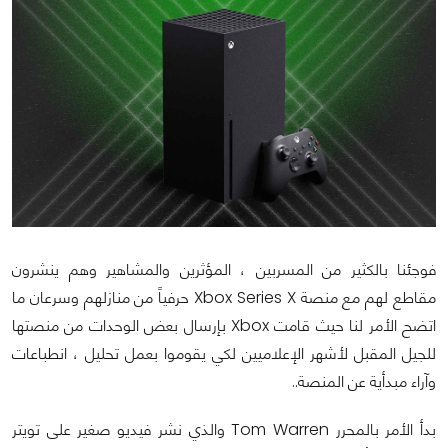
فوجئنا بالكثير من المسربين ، المؤثرين والمشاهير وهم ينشرون
مقاطع لهم مع منصة Xbox Series X حرفياً من منازلهم وسرعان ما
اتضح الأمر لنا حيث قامت Xbox بإرسال بعض الوحدات من منصتها
للجيل المقبل لأشهر الإعلاميين لكي يقوموا بعمل تحليل ، انطباعات
وآراء مبدأية عن المنصة..
بدأ الأمر بالمحرر Tom Warren والذي نشر فيديو صغير على تويتر