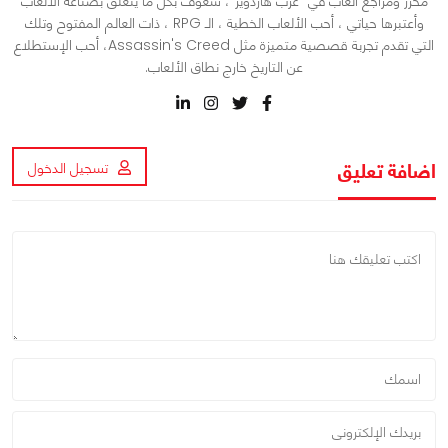
محرر ومراجع ألعاب في "عرب هاردوير"، شغوف بكل ما يتعلق بصناعة الألعاب
وأعتبرها حياتي ، أحب الألعاب الخطية ، الـ RPG ، ذات العالم المفتوح وتلك
التي تقدم تجربة قصصية متميزة مثل Assassin's Creed، أحب الإستطلاع
عن التاريخ خارج نطاق الألعاب.
اضافة تعليق
تسجيل الدخول