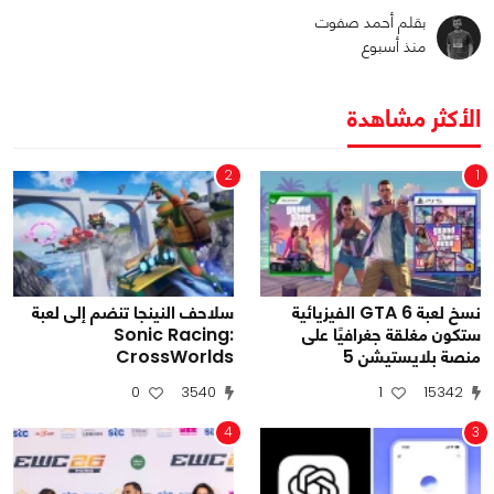
بقلم أحمد صفوت
منذ أسبوع
الأكثر مشاهدة
2
1
نسخ لعبة GTA 6 الفيزيائية
سلاحف النينجا تنضم إلى لعبة
ستكون مغلقة جغرافيًا على
Sonic Racing:
منصة بلايستيشن 5
CrossWorlds
0
3540
1
15342
4
3