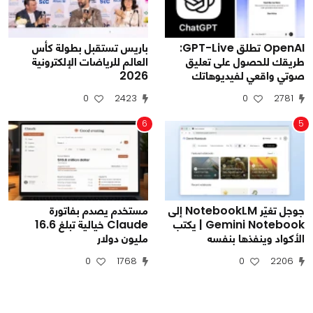
OpenAI تطلق GPT-Live:
باريس تستقبل بطولة كأس
طريقك للحصول على تعليق
العالم للرياضات الإلكترونية
صوتي واقعي لفيديوهاتك
2026
0
2423
0
2781
6
5
جوجل تغيّر NotebookLM إلى
مستخدم يصدم بفاتورة
Gemini Notebook | يكتب
Claude خيالية تبلغ 16.6
الأكواد وينفذها بنفسه
مليون دولار
0
1768
0
2206