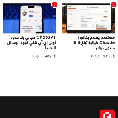
6
5
مستخدم يصدم بفاتورة
ChatGPT مجاني بلا حدود |
Claude خيالية تبلغ 16.6
أوبن إي آي تلغي قيود الرسائل
مليون دولار
النصية
0
1989
0
2185