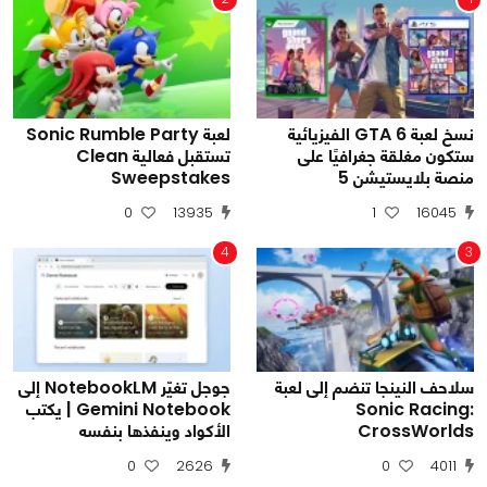
نسخ لعبة GTA 6 الفيزيائية
لعبة Sonic Rumble Party
ستكون مغلقة جغرافيًا على
تستقبل فعالية Clean
منصة بلايستيشن 5
Sweepstakes
0
13935
1
16045
4
3
سلاحف النينجا تنضم إلى لعبة
جوجل تغيّر NotebookLM إلى
Sonic Racing:
Gemini Notebook | يكتب
CrossWorlds
الأكواد وينفذها بنفسه
0
2626
0
4011