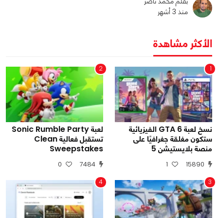
بقلم محمد ناصر
منذ 3 أشهر
الأكثر مشاهدة
2
1
نسخ لعبة GTA 6 الفيزيائية
لعبة Sonic Rumble Party
ستكون مغلقة جغرافيًا على
تستقبل فعالية Clean
منصة بلايستيشن 5
Sweepstakes
0
7484
1
15890
4
3