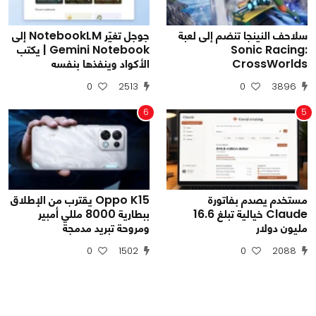
سلاحف النينجا تنضم إلى لعبة
جوجل تغيّر NotebookLM إلى
Sonic Racing:
Gemini Notebook | يكتب
CrossWorlds
الأكواد وينفذها بنفسه
0
2513
0
3896
6
5
مستخدم يصدم بفاتورة
Oppo K15 يقترب من الإطلاق
Claude خيالية تبلغ 16.6
ببطارية 8000 مللي أمبير
مليون دولار
ومروحة تبريد مدمجة
0
1502
0
2088