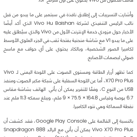
وأشارت التسريبات إلى إطلاق نافذة في سبتمبر على ما يبدو من قبل
نائب الرئيس التنفيذي لشركة Vivo Hu Baishan الذي أكد أيضًا
الأخبار حول مزودي خدمة الإنترنت الأول من Vivo والذي سيُطلق عليه
على ما يبدو V1 مع شاشة منحنية بفتحة ثقب في الجزء العلوي الأوسط
لكاميرا الصور الشخصية، وبالكاد يحتوي على أي حواف مع ماسح
ضوئي لبصمات الأصابع.
كما تظهر أزرار الطاقة ومستوى الصوت على اللوحة اليمنى لـ Vivo
X70 Pro Plus، أما عن اللوحة السفلية على شبكة مكبر الصوت ومنفذ
USB من النوع C، وفقًا للتقرير يمكن أن يأتي الهاتف بشاشة مقاس
6.7 بوصة وقياس 164.8 × 75.5 × 9 ملم، ويبلغ سمكه 11.3 ملم عند
نقطة السماكة وهي نتوء الكاميرا.
بالنسبة إلى القائمة على Google Play Console، فقد كشفت أن
Vivo X70 Pro Plus يمكن أن يأتي مع الرائد Snapdragon 888