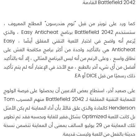
Battlefield 2042 القادمة.
كما ورد على تويتر من قبل "توم هندرسون" المطلع المعروف ،
ستستخدم Battlefield 2042 برنامج Easy Anticheat ، والذي
يُزعم أنه واضح في اختبار اللعية التقني المغلق أيضًا ، Easy
Anticheat هي بالتأكيد واحدة من أكثر برامج مكافحة الغش على
نطاق واسع ، وعلى الرغم من أنه ليس البرنامج المثالي ، إلا أنه بالتأكيد
أفضل من أي شيء آخر بالطبع ، مع الأخذ في الإعتبار أنه لم يتم تأكيد
ذلك رسميًا من قبل DICE أو EA.
على صعيد آخر، استطاع بعض اللاعبين أن يحصلوا على فرصة الولوج
للمعاينة التقنية المغلقة لـ Battlefield 2042 منهم المسرب Tom
Henderson كالعادة والذي علق قائلاً بأن أداء المعاينة لم يكن الأمثل
بل كانت اللعبة Optimized بشكل فقير للغاية وبحسبه فقد تم تطوير
تلك المعاينة من 29 يوليو السالف بمعنى أن المعاينة تتضمن نسخة
حديثة بالفعل من اللعبة وليست قديمة.