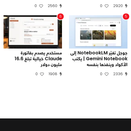
0
2560
0
2920
6
5
جوجل تغيّر NotebookLM إلى
مستخدم يصدم بفاتورة
Gemini Notebook | يكتب
Claude خيالية تبلغ 16.6
الأكواد وينفذها بنفسه
مليون دولار
0
1908
0
2336