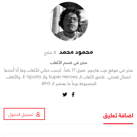
محمود محمد
8 متابع
محرر في قسم الألعاب
محرر في موقع عرب هاردوير. عمري 17 عاماً، كرست حياتي للألعاب وها أنا أتخذها
كمجال لعملي.. عاشق لألعاب الـ Super Heroes والـ E-Sports، والألعاب
المصبوغة نوعاً ما بعنصر الـ RPG.
اضافة تعليق
تسجيل الدخول