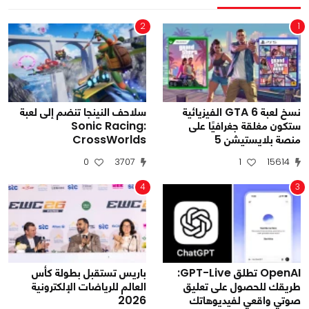
2
1
نسخ لعبة GTA 6 الفيزيائية
سلاحف النينجا تنضم إلى لعبة
ستكون مغلقة جغرافيًا على
Sonic Racing:
منصة بلايستيشن 5
CrossWorlds
0
3707
1
15614
4
3
OpenAI تطلق GPT-Live:
باريس تستقبل بطولة كأس
طريقك للحصول على تعليق
العالم للرياضات الإلكترونية
صوتي واقعي لفيديوهاتك
2026