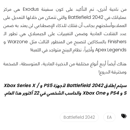
من ناحية أخرى، تم التأكيد على كون سفينة Exodus هي مركز
عملياتك في Battlefield 2042 والتي تتمكن من خلالها التعديل على
العملاءوأسلحتهم بجانب أن قتلك للذكاء الإصطناعي لن يعتد به ضمن
عدد القتلات العادية وضمن التغييرات على الجيمبلاي هي تطور الـ
Finishers بالسكاكين لتصبح من المنظور الثالث مثل Warzone و
Apex Legends وأخيراً، نظام البينج متواجد في اللعبة!
هناك أيضاً أربع أنواع مختلفة من الذخيرة العادية، المتوسطة، الضخمة
ومخترقة الدروع!
سيتم إطلاق Battlefield 2042 لأجهزة PS5 و Xbox Series X /
S و PS4 و Xbox One والحاسب الشخصي في 22 أكتوبر هذا العام.
Battlefield 2042
EA