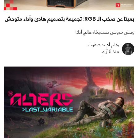
بعيدًا عن صخب الـ RGB: تجميعة بتصميم هادئ وأداء متوحش
وحش مروض تصميمًا، هائج أداءً!
بقلم أحمد صفوت
منذ 6 أيام