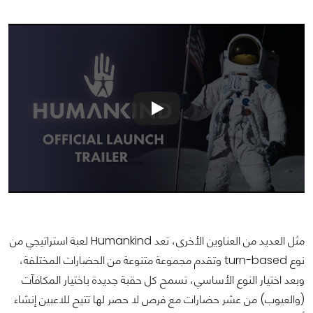
مثل العديد من العناوين الأخرى، تعد Humankind لعبة استراتيجي من
نوع turn-based وتقدم مجموعة متنوعة من الحضارات المختلفة،
وبعد اختيار النوع الأساسي، تسمح كل حقبة جديدة باختيار المكافآت
(والعيوب) من عشر حضارات مع فرص لا حصر لها تتيح للاعبين إنشاء