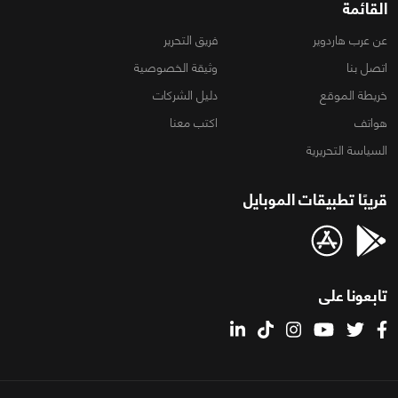
القائمة
عن عرب هاردوير
فريق التحرير
اتصل بنا
وثيقة الخصوصية
خريطة الموقع
دليل الشركات
هواتف
اكتب معنا
السياسة التحريرية
قريبًا تطبيقات الموبايل
تابعونا على