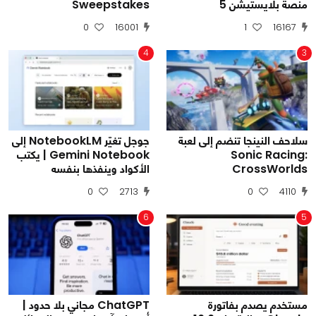
منصة بلايستيشن 5
Sweepstakes
0
16001
1
16167
4
3
سلاحف النينجا تنضم إلى لعبة
جوجل تغيّر NotebookLM إلى
Sonic Racing:
Gemini Notebook | يكتب
CrossWorlds
الأكواد وينفذها بنفسه
0
2713
0
4110
6
5
مستخدم يصدم بفاتورة
ChatGPT مجاني بلا حدود |