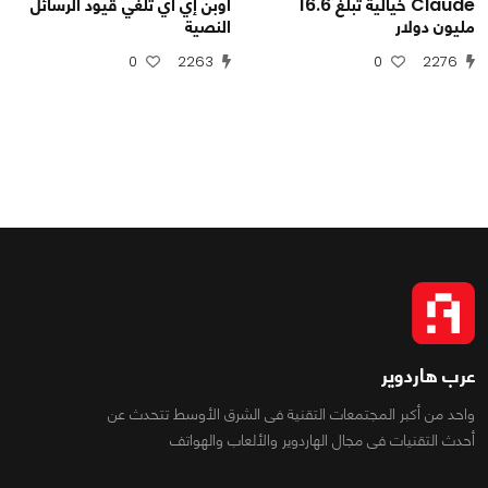
Claude خيالية تبلغ 16.6
أوبن إي آي تلغي قيود الرسائل
مليون دولار
النصية
0
2263
0
2276
عرب هاردوير
واحد من أكبر المجتمعات التقنية فى الشرق الأوسط تتحدث عن
أحدث التقنيات فى مجال الهاردوير والألعاب والهواتف