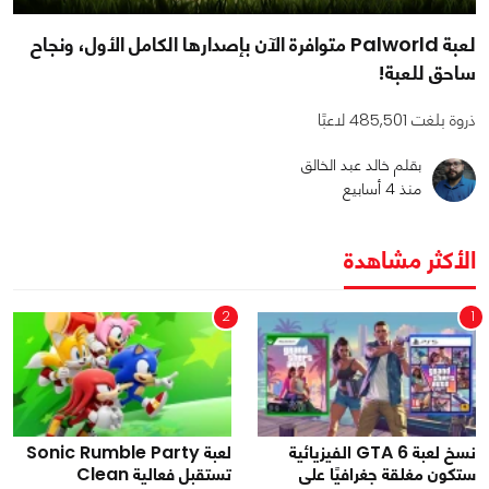
لعبة Palworld متوافرة الآن بإصدارها الكامل الأول، ونجاح
ساحق للعبة!
ذروة بلغت 485,501 لاعبًا
بقلم خالد عبد الخالق
منذ 4 أسابيع
الأكثر مشاهدة
2
1
نسخ لعبة GTA 6 الفيزيائية
لعبة Sonic Rumble Party
ستكون مغلقة جغرافيًا على
تستقبل فعالية Clean