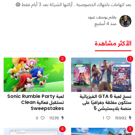
بعد اتهامات بانتهاك الخصوصية .. أزالتها الشركة بعد 3 أيام فقط 😱
بقلم يوسف عبود
منذ 4 أسابيع
الأكثر مشاهدة
2
1
نسخ لعبة GTA 6 الفيزيائية
لعبة Sonic Rumble Party
ستكون مغلقة جغرافيًا على
تستقبل فعالية Clean
منصة بلايستيشن 5
Sweepstakes
0
11235
1
15992
4
3