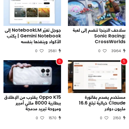
سلاحف النينجا تنضم إلى لعبة
جوجل تغيّر NotebookLM إلى
Sonic Racing:
Gemini Notebook | يكتب
CrossWorlds
الأكواد وينفذها بنفسه
0
2581
0
3964
6
5
مستخدم يصدم بفاتورة
Oppo K15 يقترب من الإطلاق
Claude خيالية تبلغ 16.6
ببطارية 8000 مللي أمبير
مليون دولار
ومروحة تبريد مدمجة
0
1570
0
2150