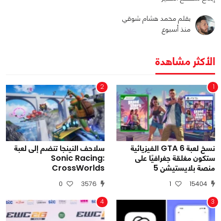
بقلم محمد هشام شوقي
منذ أسبوع
الأكثر مشاهدة
2
1
نسخ لعبة GTA 6 الفيزيائية
سلاحف النينجا تنضم إلى لعبة
ستكون مغلقة جغرافيًا على
Sonic Racing:
منصة بلايستيشن 5
CrossWorlds
0
3576
1
15404
4
3