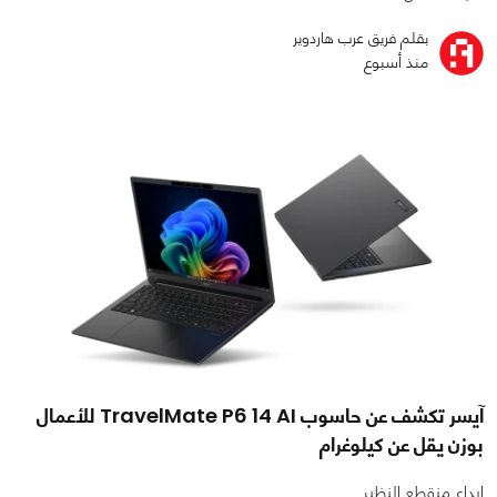
بقلم فريق عرب هاردوير
منذ أسبوع
آيسر تكشف عن حاسوب TravelMate P6 14 AI للأعمال
بوزن يقل عن كيلوغرام
إبداع منقطع النظير