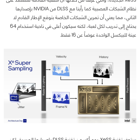
نظام الشبكات العصبية كما رأينا مع DLSS من NVIDIA بإصدارها
الثاني، مما يعني أن تمرين الشبكات الخاصة بتوقع الإطار القادم لا
يحتاج إلى تدريب لكل لعبة، لكنه سيكون أعلى في ناحية استخدام 64
عينة للبيكسل الواحدة عوضاً عن 16 فقط.
ستوفر تقنية XeSS دعم أكبر من تقنية DLSS بإصدارها الجديدة، لكن