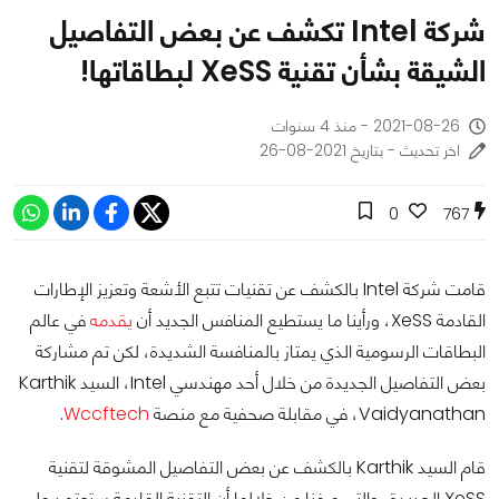
شركة Intel تكشف عن بعض التفاصيل
الشيقة بشأن تقنية XeSS لبطاقاتها!
2021-08-26 - منذ 4 سنوات
اخر تحديث - بتاريخ 2021-08-26
0
767
قامت شركة Intel بالكشف عن تقنيات تتبع الأشعة وتعزيز الإطارات
القادمة XeSS، ورأينا ما يستطيع المنافس الجديد أن
يقدمه
في عالم
البطاقات الرسومية الذي يمتاز بالمنافسة الشديدة، لكن تم مشاركة
بعض التفاصيل الجديدة من خلال أحد مهندسي Intel، السيد Karthik
Vaidyanathan، في مقابلة صحفية مع منصة
Wccftech
.
قام السيد Karthik بالكشف عن بعض التفاصيل المشوقة لتقنية
XeSS الجديدة، والتي عرفنا من خلالها أن التقنية القادمة ستعتمد على