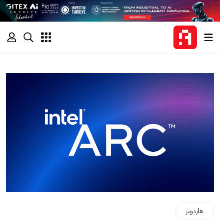
هاردوير