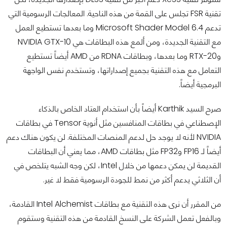
تقنية FSR تجلس على القمة من هذه الناحية. المعالجات الرسومية التي
تدعم Microsoft Shader Model 6.4 وما بعدها تستطيع العمل
مع التقنية الجديدة، ومن ألمع هذه البطاقات هي NVIDIA GTX-10
وRTX-20 وما بعدها، وبطاقات RDNA من AMD أيضاً تستطيع
التعامل مع هذه التقنية بجميع إصداراتها، وتستخدم نفس الواجهة
البرمجية أيضاً.
صرح السيد Karthik أيضاً بأن استخدام العتاد الخاص بالذكاء
الإصطناعي في بطاقات المنافسين مثل أنوية Tensor في بطاقات
NVIDIA لأنه لا يوجد حل لدعم المنصات المختلفة. لن يكون هناك دعم
أيضاً لـ FP16 وFP32 مثل بطاقات AMD، مما يعني أن البطاقات
القديمة لن يمكن دعمها من خلال Intel، لكن وجه الشبه يتلخص في
أن الثلاثي يدعم أكثر من نمط للجودة الرسومية فقط لا غير.
من المقرر أن نرى هذه التقنية مع بطاقات Intel Alchemist القادمة،
وبالفعل تعمل الشركة على النسخ القادمة من هذه التقنية وستقوم