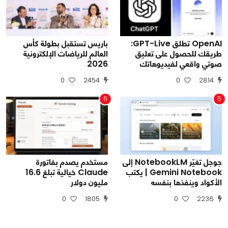
OpenAI تطلق GPT-Live:
باريس تستقبل بطولة كأس
طريقك للحصول على تعليق
العالم للرياضات الإلكترونية
صوتي واقعي لفيديوهاتك
2026
0
2454
0
2814
6
5
جوجل تغيّر NotebookLM إلى
مستخدم يصدم بفاتورة
Gemini Notebook | يكتب
Claude خيالية تبلغ 16.6
الأكواد وينفذها بنفسه
مليون دولار
0
1805
0
2236