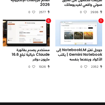
صوتي واقعي لفيديوهاتك
2026
0
2577
0
2938
6
5
جوجل تغيّر NotebookLM إلى
مستخدم يصدم بفاتورة
Gemini Notebook | يكتب
Claude خيالية تبلغ 16.6
الأكواد وينفذها بنفسه
مليون دولار
0
1926
0
2352