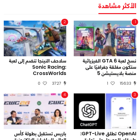
الأكثر مشاهدة
2
1
نسخ لعبة GTA 6 الفيزيائية
سلاحف النينجا تنضم إلى لعبة
ستكون مغلقة جغرافيًا على
Sonic Racing:
منصة بلايستيشن 5
CrossWorlds
0
3727
1
15633
4
3
OpenAI تطلق GPT-Live:
باريس تستقبل بطولة كأس
طريقك للحصول على تعليق
العالم للرياضات الإلكترونية