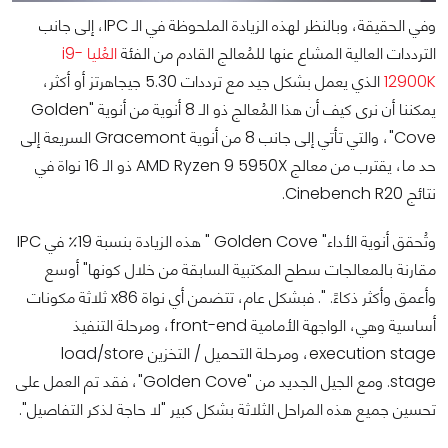
وفي الحقيقة، وبالنظر لهذه الزيادة الملحوظة في الـ IPC، إلى جانب
الترددات العالية المشاع عنها للمُعالج القادم من الفئة
العُليا i9-
12900K
الذي يعمل بشكل جيد مع ترددات 5.30 جيجاهرتز أو أكثر،
يمكننا أن نرى كيف أن هذا المُعالج ذو الـ 8 أنوية من أنوية "Golden
Cove"، والتي تأتي إلى جانب 8 من أنوية Gracemont السريعة إلى
حد ما، يقترب من معالج AMD Ryzen 9 5950X ذو الـ 16 نواة في
نتائج Cinebench R20.
وتُحقق أنوية الأداء" Golden Cove " هذه الزيادة بنسبة 19٪ في IPC
مقارنة بالمعالجات سطح المكتبية السابقة من خلال كونها" أوسع
وأعمق وأكثر ذكاءً. ". فبشكل عام، تتضمن أي نواة x86 ثلاثة مكونات
أساسية وهي، الواجهة الأمامية front-end، ومرحلة التنفيذ
execution stage، ومرحلة التحميل / التخزين load/store
stage. ومع الجيل الجديد من "Golden Cove"، فقد تم العمل على
تحسين جميع هذه المراحل الثلاثة بشكل كبير "لا حاجة لذكر التفاصيل".