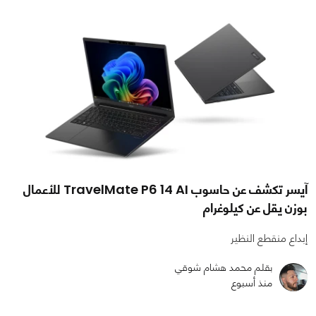
آيسر تكشف عن حاسوب TravelMate P6 14 AI للأعمال
بوزن يقل عن كيلوغرام
إبداع منقطع النظير
بقلم محمد هشام شوقي
منذ أسبوع