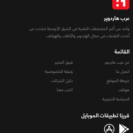
عرب هاردوير
واحد من أكبر المجتمعات التقنية فى الشرق الأوسط تتحدث عن
أحدث التقنيات فى مجال الهاردوير والألعاب والهواتف
القائمة
عن عرب هاردوير
فريق التحرير
اتصل بنا
وثيقة الخصوصية
خريطة الموقع
دليل الشركات
هواتف
اكتب معنا
السياسة التحريرية
قريبًا تطبيقات الموبايل