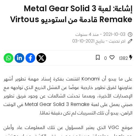
إشاعة: لعبة Metal Gear Solid 3
Remake قادمة من استوديو Virtous
2021-10-03 - منذ 4 سنوات
اخر تحديث - بتاريخ 2021-10-03
0
1382
على ما يبدو أن Konami اقتنعت بفكرة إسناد مهمة تطوير أشهر
عناوينها لفرق تطوير خارجية عوضًا عن الفشل الذريع الذي تواجهه مع
الإصدارات الأخيرة، وبعدما تحدثت الشائعات عن وجود فريق تطوير
صيني يعمل على لعبة Metal Gear Solid 3 Remake في الوقت
الراهن، يبدو أن تلك التسريبات لم تكن دقيقة تمامًا.
موقع VGC الذي يعتبر المسؤول عن تلك المعلومات عاد وأعلن
حصوله على معلومات جديدة من مصدر رفض الكشف عن اسمه تشير