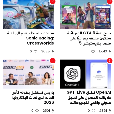
2
1
نسخ لعبة GTA 6 الفيزيائية
سلاحف النينجا تنضم إلى لعبة
ستكون مغلقة جغرافيًا على
Sonic Racing:
منصة بلايستيشن 5
CrossWorlds
0
3628
1
15513
4
3
OpenAI تطلق GPT-Live:
باريس تستقبل بطولة كأس
طريقك للحصول على تعليق
العالم للرياضات الإلكترونية
صوتي واقعي لفيديوهاتك
2026
0
2501
0
2861