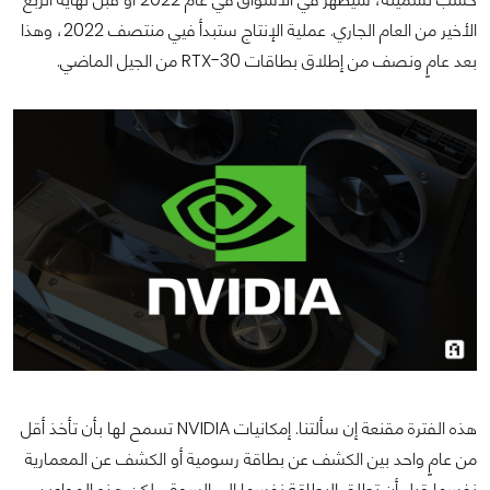
الأخير من العام الجاري. عملية الإنتاج ستبدأ فيي منتصف 2022، وهذا
بعد عامٍ ونصف من إطلاق بطاقات RTX-30 من الجيل الماضي.
هذه الفترة مقنعة إن سألتنا. إمكانيات NVIDIA تسمح لها بأن تأخذ أقل
من عامٍ واحد بين الكشف عن بطاقة رسومية أو الكشف عن المعمارية
نفسها قبل أن تطلق البطاقة نفسها إلى السوق، لكن هذه المواعيد