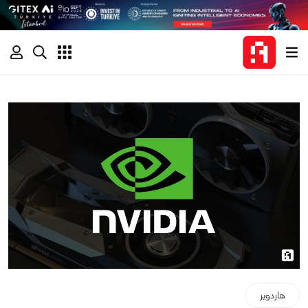
هاردوير