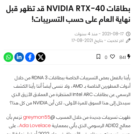
بطاقات NVIDIA RTX-40 قد تظهر قبل
نهاية العام على حسب التسريبات!
2021-08-17 - منذ 4 سنوات
اخر تحديث - بتاريخ 2021-08-17
0
841
رأينا بالفعل بعض التسريبات الخاصة ببطاقات RDNA 3 من خلال
أدوات المطورين الخاصة بـ AMD، ولا ننسى أيضاً أننا رأينا الكشف
الرسمي عن بطاقات Intel ARC المنتظرة من العملاق الأزرق الذي
سيدخل إلى هذا السوق للمرة الأولى، لكن أين NVIDIA من كل هذا؟
ظهرت تسريبات جديدة من خلال المسرب @
greymon55
تزعم بأن
معالج AD102 الرسومي الذي يأتي بمعمارية
Ada Lovelace
، على
حسب تسميته، سيظهر في الأسواق في عام 2022 أو قبل نهاية الربع