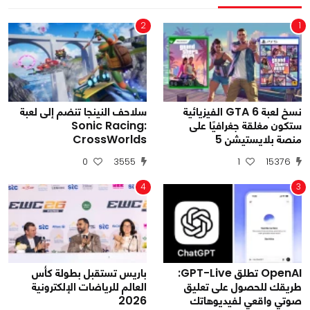
2
1
نسخ لعبة GTA 6 الفيزيائية
سلاحف النينجا تنضم إلى لعبة
ستكون مغلقة جغرافيًا على
Sonic Racing:
منصة بلايستيشن 5
CrossWorlds
0
3555
1
15376
4
3
OpenAI تطلق GPT-Live:
باريس تستقبل بطولة كأس
طريقك للحصول على تعليق
العالم للرياضات الإلكترونية
صوتي واقعي لفيديوهاتك
2026