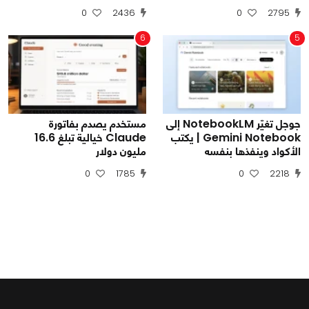
0
2436
0
2795
6
5
جوجل تغيّر NotebookLM إلى
مستخدم يصدم بفاتورة
Gemini Notebook | يكتب
Claude خيالية تبلغ 16.6
الأكواد وينفذها بنفسه
مليون دولار
0
1785
0
2218