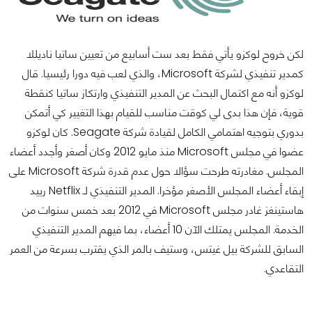
لكن خروح لوكزو يأتي فقط بعد ست أسابيع من تعيين ساتيا ناديللا
كمدير تنفيذي لشركة Microsoft، والذي لعب فيه دورا رئيسيا. قال
لوكزو أنه مع اكتمال البحث عن المدير التنفيذي وارتكاز ساتيا كنقطة
قوية، فإن هذا بدى لي كوقت مناسب للقيام بهذا التغيير كي أتمكن
بدوري بتوجيه اهتمامي الكامل لقيادة شركة Seagate. كان لوكزو
عضوا في مجلس Microsoft منذ مايو 2012 وكان أصغر وأجدد أعضاء
المجلس. مغادرته طرحت سؤالا حول عدم قدرة شركة Microsoft على
إبقاء أعضاء المجلس الأصغر مؤخرا. المدير التنفيذي لـ Netflix رييد
هاستينغز غادر مجلس Microsoft في 2012 بعد خمس سنوات من
الخدمة. المجلس يمتلك الآن 10 أعضاء، بما فيهم المدير التنفيذي
السابق للشركة بيل غيتس، وستيف بالمر الذي يقترب بسرعة من العمر
التقاعدي.