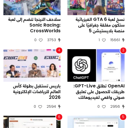
نسخ لعبة GTA 6 الفيزيائية
سلاحف النينجا تنضم إلى لعبة
ستكون مغلقة جغرافيًا على
Sonic Racing:
منصة بلايستيشن 5
CrossWorlds
0
3753
1
15661
4
3
OpenAI تطلق GPT-Live:
باريس تستقبل بطولة كأس
طريقك للحصول على تعليق
العالم للرياضات الإلكترونية
صوتي واقعي لفيديوهاتك
2026
0
2594
0
2956
6
5