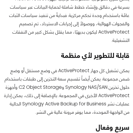
بسرعة في دقائق وإنشاء خطط شاملة لحماية البيانات عبر سياسات
عامّة باستخدام وحدة تحكم مركزية. فبدايةً من تنفيذ سياسات الثبات
والفجوات الهوائية، ووصولاً إلى إجراءات الاسترداد، تم تصميم
ActiveProtect ليكون بديهيًا، مما يقلل بشكل كبير من النفقات
التشغيلية.
قابلة للتطوير لأي منظمة
يمكن تشغيل كل جهاز ActiveProtect في وضع مستقل أو وضع
ضمن مجموعة. يمكن أيضاً تقسيم سعة التخزين إلى طبقات باستخدام
حلول تخزين Synology NAS/SAN وC2 Object Storage وأجهزة
ActiveProtect الأخرى في المجموعة. بالإضافة إلى ذلك، يمكن إدارة
عمليات نشر Synology Active Backup for Business الحالية
من الواجهة الموحدة، مما يوفر مرونة عالية في النشر.
سريع وفعال