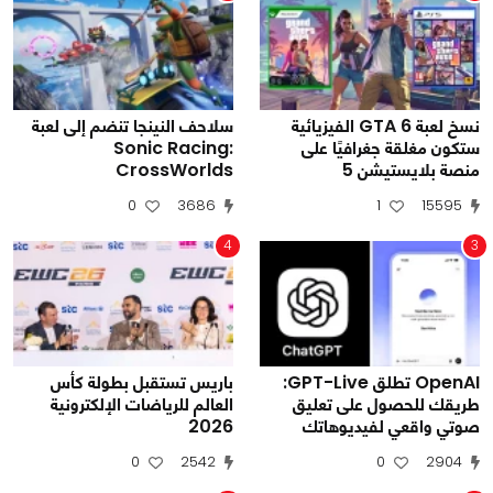
نسخ لعبة GTA 6 الفيزيائية
سلاحف النينجا تنضم إلى لعبة
ستكون مغلقة جغرافيًا على
Sonic Racing:
منصة بلايستيشن 5
CrossWorlds
0
3686
1
15595
4
3
OpenAI تطلق GPT-Live:
باريس تستقبل بطولة كأس
طريقك للحصول على تعليق
العالم للرياضات الإلكترونية
صوتي واقعي لفيديوهاتك
2026
0
2542
0
2904