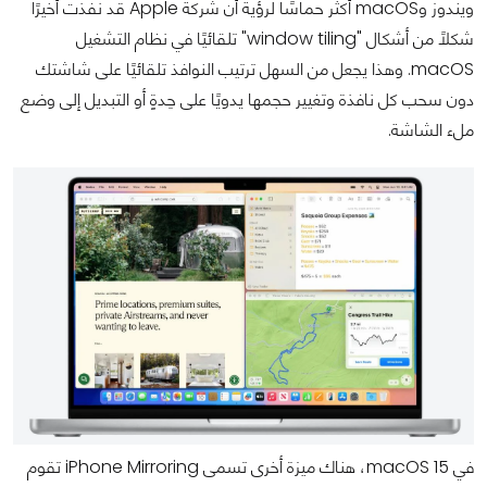
ويندوز وmacOS أكثر حماسًا لرؤية أن شركة Apple قد نفذت أخيرًا
شكلاً من أشكال "window tiling" تلقائيًا في نظام التشغيل
macOS. وهذا يجعل من السهل ترتيب النوافذ تلقائيًا على شاشتك
دون سحب كل نافذة وتغيير حجمها يدويًا على حِدةٍ أو التبديل إلى وضع
ملء الشاشة.
في macOS 15، هناك ميزة أخرى تسمى iPhone Mirroring تقوم