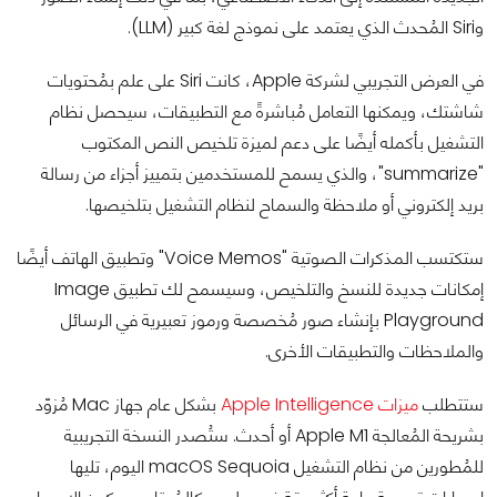
وSiri المُحدث الذي يعتمد على نموذج لغة كبير (LLM).
في العرض التجريبي لشركة Apple، كانت Siri على علم بمُحتويات
شاشتك، ويمكنها التعامل مُباشرةً مع التطبيقات، سيحصل نظام
التشغيل بأكمله أيضًا على دعم لميزة تلخيص النص المكتوب
"summarize"، والذي يسمح للمستخدمين بتمييز أجزاء من رسالة
بريد إلكتروني أو ملاحظة والسماح لنظام التشغيل بتلخيصها.
ستكتسب المذكرات الصوتية "Voice Memos" وتطبيق الهاتف أيضًا
إمكانات جديدة للنسخ والتلخيص، وسيسمح لك تطبيق Image
Playground بإنشاء صور مُخصصة ورموز تعبيرية في الرسائل
والملاحظات والتطبيقات الأخرى.
ستتطلب
ميزات Apple Intelligence
بشكل عام جهاز Mac مُزوّد
بشريحة المُعالجة Apple M1 أو أحدث. ستُصدر النسخة التجريبية
للمُطورين من نظام التشغيل macOS Sequoia اليوم، تليها