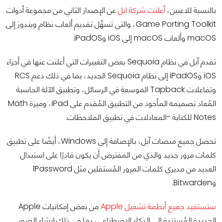
بالنسبة للاعبين،
أعلنت شركة ابل
عن الإصدار الثاني من مجموعة أدوات
Game Porting Toolkit، والتي تسهِّل تقديم ألعاب نظام ويندوز إلى
macOS وألعاب macOS إلى iOS وiPadOS.
تقدم آبل في نظام Sequoia بعض التغييرات التي أعلنت عنها في أجزاء
iOS وiPadOS إلى نظام Sequoia الجديد، بما في ذلك دعم RCS
وتفاعلات Tapback الموسعة في الرسائل، وتطبيق الآلة الحاسبة
المُعاد تصميمه المأخوذ من التطبيق المُقدم على iPad، وميزة Math
Notes للكتابة -المعادلات في تطبيق الملاحظات.
تحصل جميع منصات آبل، بالإضافة إلى Windows، أيضًا على تطبيق
كلمات مرور جديد والذي من المفترض أن يكون قادرًا على استبدال
العديد من مديري كلمات المرور المُستقلين مثل 1Password
وBitwarden.
ستستفيد جميع أنظمة تشغيل Apple
من بعض إمكانيات Apple
الجديدة المُستندة إلى الذكاء الاصطناعي، بما في ذلك إنشاء الصور