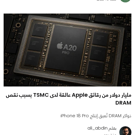
مليار دولار من رقائق Apple عالقة لدى TSMC بسبب نقص
DRAM
ذواكر DRAM تُعيق إنتاج iPhone 18 Pro
بقلم ali_abdin
منذ يوم