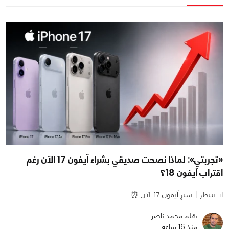
«تجربتي»: لماذا نصحت صديقي بشراء آيفون 17 الآن رغم
اقتراب آيفون 18؟
لا تنتظر | اشترِ آيفون 17 الآن ⏰
بقلم محمد ناصر
منذ 16 ساعة