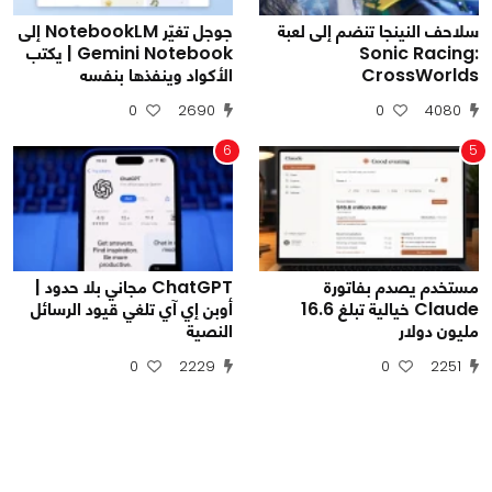
سلاحف النينجا تنضم إلى لعبة
جوجل تغيّر NotebookLM إلى
Sonic Racing:
Gemini Notebook | يكتب
CrossWorlds
الأكواد وينفذها بنفسه
0
2690
0
4080
6
5
مستخدم يصدم بفاتورة
ChatGPT مجاني بلا حدود |
Claude خيالية تبلغ 16.6
أوبن إي آي تلغي قيود الرسائل
مليون دولار
النصية
0
2229
0
2251