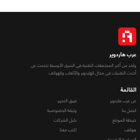
عرب هاردوير
واحد من أكبر المجتمعات التقنية فى الشرق الأوسط تتحدث عن
أحدث التقنيات فى مجال الهاردوير والألعاب والهواتف
القائمة
عن عرب هاردوير
فريق التحرير
اتصل بنا
وثيقة الخصوصية
خريطة الموقع
دليل الشركات
هواتف
اكتب معنا
السياسة التحريرية