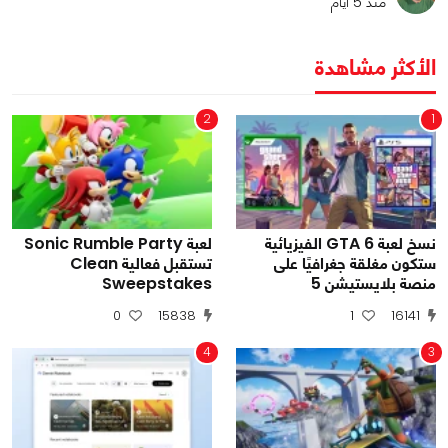
منذ 5 أيام
الأكثر مشاهدة
2
1
نسخ لعبة GTA 6 الفيزيائية
لعبة Sonic Rumble Party
ستكون مغلقة جغرافيًا على
تستقبل فعالية Clean
منصة بلايستيشن 5
Sweepstakes
0
15838
1
16141
4
3