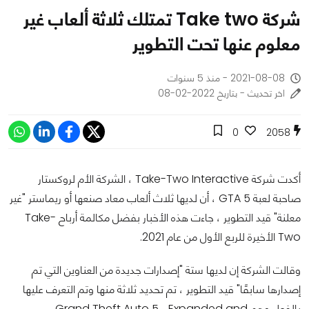
شركة Take two تمتلك ثلاثة ألعاب غير
معلوم عنها تحت التطوير
2021-08-08 - منذ 5 سنوات
اخر تحديث - بتاريخ 2022-02-08
0
2058
أكدت شركة Take-Two Interactive ، الشركة الأم لروكستار
صاحبة لعبة GTA 5 ، أن لديها ثلاث ألعاب معاد صنعها أو ريماستر "غير
معلنة" قيد التطوير ، جاءت هذه الأخبار بفضل مكالمة أرباح Take-
Two الأخيرة للربع الأول من عام 2021.
وقالت الشركة إن لديها ستة "إصدارات جديدة من العناوين التي تم
إصدارها سابقًا" قيد التطوير ، تم تحديد ثلاثة منها وتم التعرف عليها
بالفعل وهم Grand Theft Auto 5 ، Expanded and