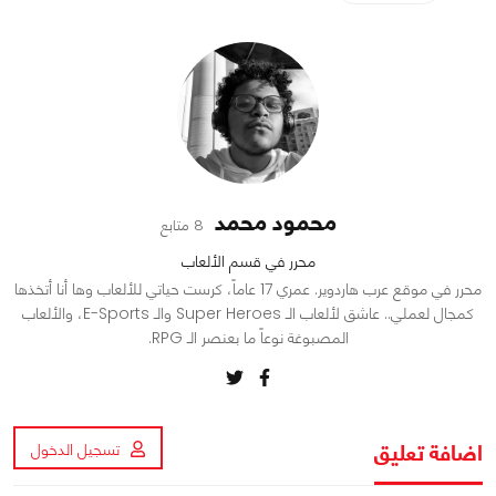
محمود محمد
8 متابع
محرر في قسم الألعاب
محرر في موقع عرب هاردوير. عمري 17 عاماً، كرست حياتي للألعاب وها أنا أتخذها
كمجال لعملي.. عاشق لألعاب الـ Super Heroes والـ E-Sports، والألعاب
المصبوغة نوعاً ما بعنصر الـ RPG.
اضافة تعليق
تسجيل الدخول