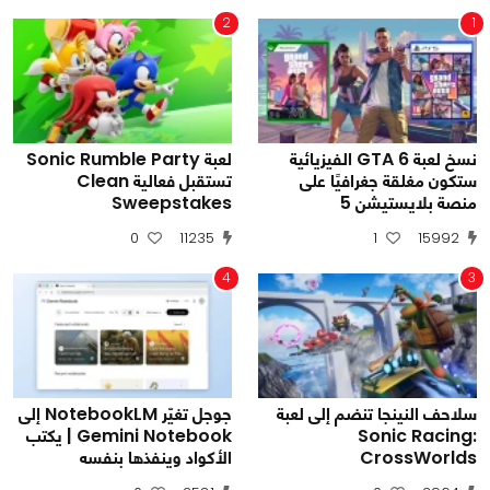
2
1
نسخ لعبة GTA 6 الفيزيائية
لعبة Sonic Rumble Party
ستكون مغلقة جغرافيًا على
تستقبل فعالية Clean
منصة بلايستيشن 5
Sweepstakes
0
11235
1
15992
4
3
سلاحف النينجا تنضم إلى لعبة
جوجل تغيّر NotebookLM إلى
Sonic Racing:
Gemini Notebook | يكتب
CrossWorlds
الأكواد وينفذها بنفسه