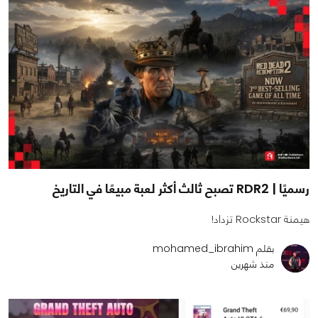
رسميًا | RDR2 تصبح ثالث أكثر لعبة مبيعًا في التاريخ
هيمنة Rockstar تزداد!
بقلم mohamed_ibrahim
منذ شهرين