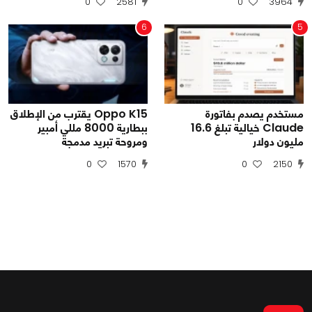
0
2581
0
3964
6
5
مستخدم يصدم بفاتورة
Oppo K15 يقترب من الإطلاق
Claude خيالية تبلغ 16.6
ببطارية 8000 مللي أمبير
مليون دولار
ومروحة تبريد مدمجة
0
1570
0
2150