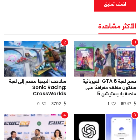
اضف تعليق
الأكثر مشاهدة
2
1
نسخ لعبة GTA 6 الفيزيائية
سلاحف النينجا تنضم إلى لعبة
ستكون مغلقة جغرافيًا على
Sonic Racing:
منصة بلايستيشن 5
CrossWorlds
0
3792
1
15747
4
3