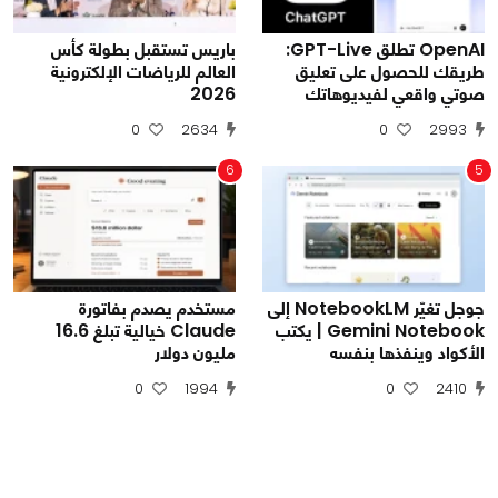
OpenAI تطلق GPT-Live:
باريس تستقبل بطولة كأس
طريقك للحصول على تعليق
العالم للرياضات الإلكترونية
صوتي واقعي لفيديوهاتك
2026
0
2634
0
2993
6
5
جوجل تغيّر NotebookLM إلى
مستخدم يصدم بفاتورة
Gemini Notebook | يكتب
Claude خيالية تبلغ 16.6
الأكواد وينفذها بنفسه
مليون دولار
0
1994
0
2410