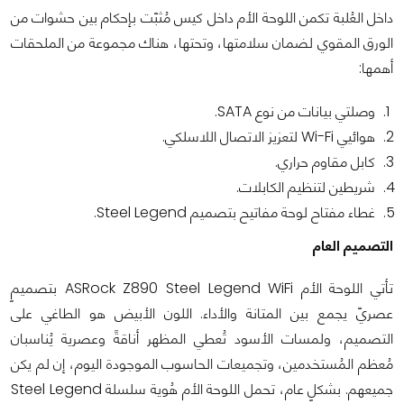
داخل العُلبة تكمن اللوحة الأم داخل كيس مُثبّت بإحكام بين حشوات من
الورق المقوي لضمان سلامتها، وتحتها، هناك مجموعة من الملحقات
أهمها:
وصلتي بيانات من نوع SATA.
هوائيي Wi-Fi لتعزيز الاتصال اللاسلكي.
كابل مقاوم حراري.
شريطين لتنظيم الكابلات.
غطاء مفتاح لوحة مفاتيح بتصميم Steel Legend.
التصميم العام
تأتي اللوحة الأم ASRock Z890 Steel Legend WiFi بتصميمٍ
عصريّ يجمع بين المتانة والأداء. اللون الأبيض هو الطاغي على
التصميم، ولمسات الأسود تُعطي المظهر أناقةً وعصرية يُناسبان
مُعظم المُستخدمين، وتجميعات الحاسوب الموجودة اليوم، إن لم يكن
جميعهم. بشكلٍ عام، تحمل اللوحة الأم هُوية سلسلة Steel Legend