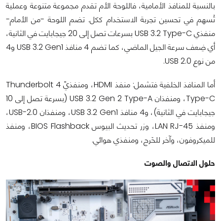
بالنسبة للمنافذ الأمامية، فاللوحة الأم تقدم مجموعة متنوعة وعملية
تُسهم في تحسين تجربة الاستخدام ككل. تضم اللوحة -من الأمام-
منفذي USB 3.2 Type-C بسرعات تصل إلى 20 جيجابايت في الثانية،
أي ضِعف سرعة الجيل الماضي، كما تضم 4 منافذ USB 3.2 Gen1 و4
من نوع USB 2.0.
أما المنافذ الخلفية فتشمل: منفذ HDMI، ومنفذيّ Thunderbolt 4
Type-C، ومنفذان USB 3.2 Gen 2 Type-A (بسرعة تصل إلى 10
جيجابايت في الثانية)، و4 منافذ USB 3.2 Gen1، ومنفذان USB-2.0،
ومنفذ LAN RJ-45، وزر تحديث البيوس BIOS Flashback، ومنفذ
للميكروفون، وآخر للخَرج، ومنفذي هوائي.
حلول الاتصال والصوت