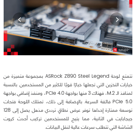
تتمتع لوحة ASRock Z890 Steel Legend بمجموعة متميزة من
خيارات التخزين التي تجعلها خيارًا قويًا للكثير من المستخدمين. بالنسبة
لمنافذ الـ M.2، فهناك 3 منها بواجهة PCIe 4.0، ومنفذ إضافي بواجهة
PCIe 5.0 فائقة السرعة. بالإضافة إلى ذلك، تمتلك اللوحة فتحات
توسعة ممتازة إحداها توفر عرض نطاقٍ ترددي مذهل يصل إلى 128
جيجابايت في الثانية، مما يتيح للمستخدمين تركيب أحدث كروت
الشاشة التي تتطلب سرعات عالية لنقل البيانات.