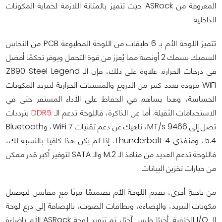
المعروفة من ASRock حيث تتميز بالمتانة اللازمة لحماية المكونات
الداخلية.
تتميز اللوحة الأم بـ 6 طبقات من اللوحة المطبوعة PCB من النحاس
السميك بسمك 2 أونصة مما يُعزز من قوة التحمل ويوفر تحكمًا أفضل
في درجات الحرارة. علاوة على ذلك، فإن الـ Z890 Steel Legend
WiFi مزودة بعدد كبير من الدروع والمشتتات الحرارية لتبريد المكونات
الحساسة، وهذا يساهم في الحفاظ على الأداء المستقر حتى في
الاستخدامات الثقيلة. أما عن الذاكرة، فاللوحة تدعم الـ
DDR5
بترددات
تصل إلى 9466 MT/s، ناهيك عن دعم تقنيات WiFi 7، وBluetooth
5.4، ومنفذي Thunderbolt 4. إذا لم يكن هذا كافيًا بالنسبة لك،
فاللوحة تدعم العديد من منافذ الـ M.2 والـ SATA لتوفير أكبر قدر ممكن
من خيارات تخزين البيانات.
من ناحيةٍ أخرى، تقدم اللوحة الأم تصميمًا مرنًا مع مقابس لتوصيل
مكونات التبريد، والإضاءة، وبطاقات الصوت، بالإضافة إلى درع لوحة
الـ I/O الخلفية. أخيرًا وليس آخرًا، تم تزويد لوحة ASRock الأم بإضاءة