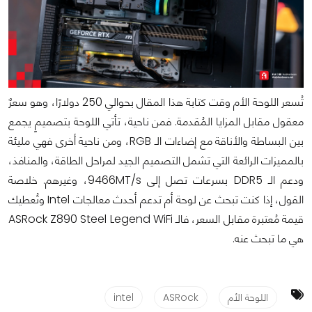
تُسعر اللوحة الأم وقت كتابة هذا المقال بحوالي 250 دولارًا، وهو سعرٌ
معقول مقابل المزايا المُقدمة. فمن ناحية، تأتي اللوحة بتصميمٍ يجمع
بين البساطة والأناقة مع إضاءات الـ RGB، ومن ناحية أخرى فهي مليئة
بالمميزات الرائعة التي تشمل التصميم الجيد لمراحل الطاقة، والمنافذ،
ودعم الـ DDR5 بسرعات تصل إلى 9466MT/s، وغيرهم. خلاصة
القول، إذا كنت تبحث عن لوحة أم تدعم أحدث معالجات Intel وتُعطيك
قيمة مُعتبرة مقابل السعر، فالـ ASRock Z890 Steel Legend WiFi
هي ما تبحث عنه.
اللوحة الأم
ASRock
intel