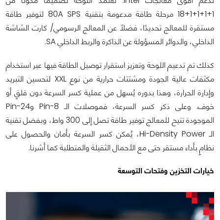
لدعم أقوى معالجات Intel. تعتمد اللوحة تصميمًا مكونًا من
1+1+1+1+18 مرحلة طاقة مدعومة بتقنية 80A SPS لتوفير طاقة
مستقرة للمعالج تحديدًا، فضلًا عن المعالج الرسومي/ كارت الشاشة
الداخلي، والدوائر المسؤولة عن الذاكرة والربط الداخلي SA.
كذلك تم تدعيم اللوحة وتعزيز استقرار توصيل الطاقة فيها عبر استخدام
مكثفات عالية الجودة ومشتتات حرارية من نوع XXL لتحسين التبريد
وإدارة الحرارة، وهذا بدوره يُسهل من عملية كسر السرعة دون قلقٍ أو
خوف. وعلى ذكر كسر السرعة، فموصلات الـ Pin-8 وPin-24
الموجودة تتيح للمعالج توفير طاقة تصل إلى 300 واط، وبفضل تقنية
الـ Hi-Density Power، يُمكن كسر السرعة بأمان والحصول على
نظامٍ بأداء مستقر حتى مع الأحمال الثقيلة والمتطلبة كما أشرنا.
خيارات التخزين وفتحات التوسعة