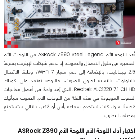
تُعد اللوحة الأم ASRock Z890 Steel Legend من اللوحات الأم
المتميزة في حلول الاتصال والصوت، إذ تدعم شبكات الإيثرنت بسرعة
2.5 جيجابايت، بالإضافة إلى دعم معيار Wi-Fi 7، وطبعًا الاتصال
بالبلوتوث. بالنسبة لحلول الصوت، فاللوحة تعتمد على كوداك
Realtek ALC1220 7.1 CH HD، الذي يُعد واحدًا من أفضل معالجات
الصوت الموجودة في هذه الفئة من اللوحات الأم. الصوت سيأتيك
مُحسنًا سواء كنت تستخدم سماعة رأس أو مُكبر، بالتالي ستستمتع
بمختلف التجارب.
اختبار أداء اللوحة الأم اللوحة الأم ASRock Z890