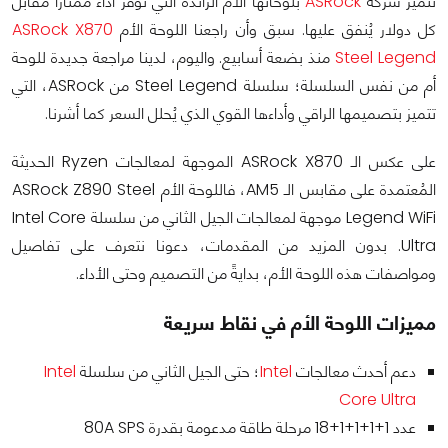
تتميز شركة
ASRock
بلوحاتها الأم الرائدة التي توفر أداءً ممتازًا مقابل
كل دولار يُنفق عليها. سبق وأن راجعنا اللوحة الأم
ASRock X870
Steel Legend
منذ بضعة أسابيع. واليوم، لدينا مراجعة جديدة للوحة
أم من نفس السلسلة؛ سلسلة Steel Legend من ASRock، التي
تتميز بتصميمها الراقي وأداءها القوي الذي يُحلل السعر كما أشرنا.
على عكس الـ ASRock X870 الموجهة لمعالجات Ryzen الحديثة
المُعتمدة على مقابس الـ AM5، فاللوحة الأم ASRock Z890 Steel
Legend WiFi موجهة لمعالجات الجيل الثاني من سلسلة Intel Core
Ultra. بدون المزيد من المقدمات، دعونا نتعرف على تفاصيل
ومواصفات هذه اللوحة الأم، بدايةً من التصميم وحتى الأداء.
مميزات اللوحة الأم في نقاط سريعة
دعم أحدث معالجات
Intel
؛ حتى الجيل الثاني من سلسلة
Intel
Core Ultra
عدد 1+1+1+1+18 مرحلة طاقة مدعومة بقدرة 80A SPS