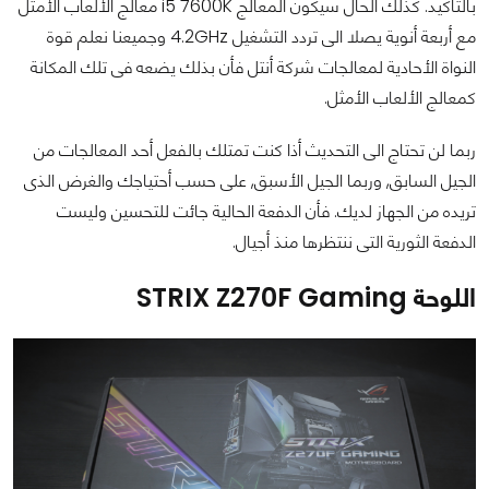
بالتأكيد. كذلك الحال سيكون المعالج i5 7600K معالج الألعاب الأمثل
مع أربعة أنوية يصلا الى تردد التشغيل 4.2GHz وجميعنا نعلم قوة
النواة الأحادية لمعالجات شركة أنتل فأن بذلك يضعه فى تلك المكانة
كمعالج الألعاب الأمثل.
ربما لن تحتاج الى التحديث أذا كنت تمتلك بالفعل أحد المعالجات من
الجيل السابق, وربما الجيل الأسبق, على حسب أحتياجك والغرض الذى
تريده من الجهاز لديك. فأن الدفعة الحالية جائت للتحسين وليست
الدفعة الثورية التى ننتظرها منذ أجيال.
اللوحة STRIX Z270F Gaming