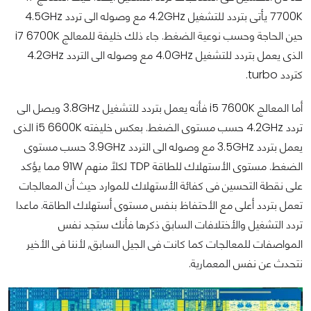
7700K يأتى بتردد للتشغيل 4.2GHz مع وصوله الى تردد 4.5GHz
حين الحاجة وحسب نوعية الضغط. جاء ذلك خليفة للمعالج i7 6700K
الذى يعمل بتردد للتشغيل 4.0GHz مع وصوله الى التردد 4.2GHz
كتردد turbo.
أما المعالج i5 7600K فأنه يعمل بتردد للتشغيل 3.8GHz ويصل الى
تردد 4.2GHz حسب مستوى الضغط. بعكس خليفته i5 6600K الذى
يعمل بتردد 3.5GHz مع وصوله الى التردد 3.9GHz حسب مستوى
الضغط. مستوى الأستهلاك للطاقة TDP لكلاً منهم 91W مما يؤكد
على نقطة التحسين فى كفائة الأستهلاك للموارد حيث أن المعالجات
تعمل بتردد أعلى مع الأحتفاظ بنفس مستوى أستهلاك الطاقة. ماعدا
تردد التشغيل والأختلافات السابق ذكرها فأنك ستجد نفس
المواصفات للمعالجات كما كانت فى الجيل السابق, لأننا فى الأخير
نتحدث عن نفس المعمارية.