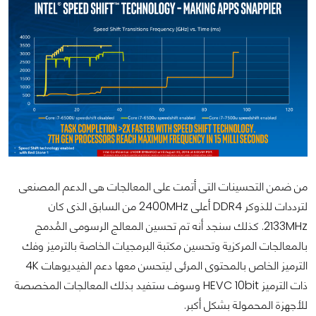
من ضمن التحسينات التى أتمت على المعالجات هى الدعم المصنعى
لترددات للذوكر DDR4 أعلى 2400MHz من السابق الذى كان
2133MHz. كذلك سنجد أنه تم تحسين المعالج الرسومى المُدمج
بالمعالجات المركزية وتحسين مكتبة البرمجيات الخاصة بالترميز وفك
الترميز الخاص بالمحتوى المرئى ليتحسن معها دعم الفيديوهات 4K
ذات الترميز HEVC 10bit وسوف ستفيد بذلك المعالجات المخصصة
للأجهزة المحمولة بشكل أكبر.