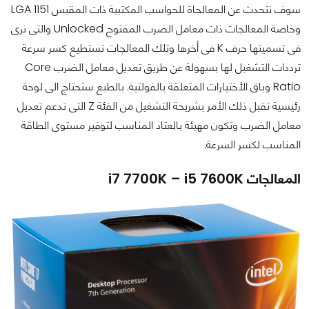
سوف نتحدث عن المعالجاة للحواسب المكتبية ذات المقبس LGA 1151
وخاصة المعالجات ذات معامل الضرب المفتوح Unlocked والتى نرى
فى تسميتها حرف K فى أخرها وتلك المعالجات تستطيع كسر سرعة
ترددات التشغيل لها بسهولة عن طريق تعديل معامل الضرب Core
Ratio وباق الأختيارات المتعلقة بالفولتية. بالطبع ستحتاج الى لوحة
رئيسية تقبل ذلك الأمر بشريحة التشغيل من الفئة Z التى تدعم تعديل
معامل الضرب وتكون مهيئة بالعتاد المناسب لتوفير مستوى الطاقة
المناسب لكسر السرعة.
المعالجات i7 7700K – i5 7600K