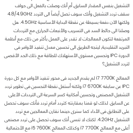
التشغيل بنفس المقدار السابق, أم أنك وصلت بالفعل الى حواف
سقف تردد التشغيل وأنك سوف تصل أيضاً الى التردد 4.8/4.9GHz
ولكنها الآن دفعة بسيطة عن نقطة البداية الأساسية 4.5GHz. هل
وصلنا الى حائط السد فى التسريب والأنبعاث الحرارى مع الترددات
المرتفعة لتكون المعالجات لا تقدر على العمل بأكثر من ذلك مع أنظمة
التبريد التقليدية, ليتجه الطريق الى تحسين معدل تنفيذ الأوامر فى
الدورة IPC وتحسين مستوى الأستهلاك للطاقة مع ذلك الحد الأقصى
لتردد التشغيل؟
المعالج i7 7700K لم يقدم الجديد فى محور تنفيذ الأوامر مع كل دورة
IPC عن سابقه i7 6700K ولكنه أستغل نقطة التحسين فى تطوير تردد
التشغيل المصنعى وتحسين أمكانية كسر السرعة الى الترددات الأعلى
عن السابق. لذلك لو قمنا بمقارنته كتردد أمام تردد فأنك سوف تحصل
على التطابق فى الأداء كما سنرى حينما نقارن المعالجين مع تردد
التشغيل 4.2GHz. لكنك لا تنسى أنك سوف تحصل على تردد مصنعى
أعلى مع المعالج i7 7700K وكذلك المعالج i5 7600K مع الأحتمالية