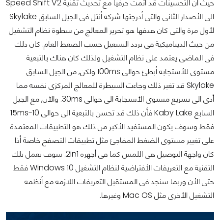
حيث أن التحسينات قد أتمت حرفياً مع تحديث تقنية Speed Shift V2
الى الأصدار الثانى والتى أدرجتها شركة أنتل فى الجيل السابق Skylake
لأول مرة والتى كان هدفها هو تحرير المعالج من سطوة نظام التشغيل
من حيث الديناميكية فى تردد التشغيل حسب الضغط العام. كان ذلك
فى الماضى يعتمد على نظام التشغيل ولذلك كان هناك بالتبعية
مستوى للأستجابة أبطئ حوالى 100ms ولكن, من الجيل السابق
Skylake قد تغير ذلك وجاءت السيطرة للمعالج المركزى نفسه مما
أدى الى تسريع مستوى الأستجابة الى حوالى 30ms. والأن, مع الجيل
السابع Kaby Lake فأن ذلك قد تحسن بالتبعية الى حوالى 10-15ms
فقط وسوف يكون المستفيد الأكبر من ذلك هو التطبيقات المعتمدة
على تغيير مستوى الضغط المفاجئ مثل تطبيقات التصفح خاصة أذا
كان واجهة التوصيل هى اللمس كما فى أجهزة 2in1. سوف تعمل تلك
التقنية مع التعريفات الأفتراضية لنظام التشغيل Windows 10 فقط
حتى الأن وربما سنجد فى المستقبل التعريفات اللازمة مع أنظمة
التشغيل الأخرى مثل Mac OS وغيرها.