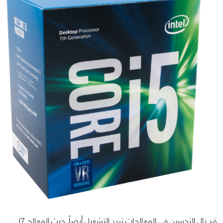
قد نال التحسين فى المعالجات تردد التشغيل أيضاً. حيث المعالج i7