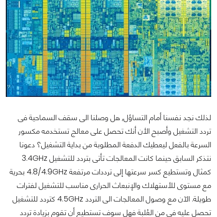
لذلك نجد نفسنا أمام التساؤل, هل وصلنا الى سقف السماحية فى
تردد التشغيل وأصبح الأن أنك تحصل على معالج تستخدمه مكسور
السرعة بالفعل ليعطيك الدفعة المطلوبة من بداية التشغيل؟ دعونا
نتذكر السابق حينما كانت المعالجات تأتى بتردد للتشغيل 3.4GHz
كمثال وتستطيع كسر سرعتها إلى ترددات مرتفعة 4.8/4.9GHz بحرية
مع مستوى للأستهلاك والإنبعاث الحرارى مناسب للتشغيل لفترات
طويلة. الآن مع وصول المعالجات الى التردد 4.5GHz كتردد للتشغيل
تحصل عليه فى من العُلبة فهل سوف تستطيع أن تقوم بزيادة تردد