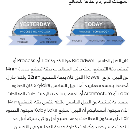
أستهلاك الموارد والطاقة للمعالج.
كان الجيل الخامس Broadwell هوا الخطوة Tick أو Process أو
تصغير دقة التصنيع, حيث جائت المعالجات بدقة تصنيع جديدة 14nm
عن الجيل الرابع Haswell الذى كان بدقة للتصنيع 22nm ولكنه مازال
مُحتفظ بنفسه معماريته. أما الجيل السادس Skylake كان الخطوة
Tock أو Architecture أو المعمارية الجديدة, حيث جائت المعالجات
بمعمارية مُختلفة عن الجيل الخامس ولكنه بنفس دقة التصنيع14nm.
الأن سيكون أستنتاجكم أن الجيل السابع Kaby Lake سيكون الخطوة
Tick, أى ستكون المعالجات بدقة تصنيع أقل ولكن, شركة أنتل قد
انتهجت مسار جديد وأضافت خطوة جديدة للعملية وهى التحسين