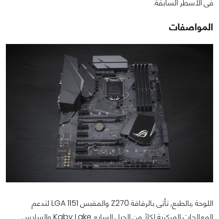
فى الأسطر السابقة.
المواصفات
اللوحة ,بالطبع, تأتى بالرقاقة Z270 والمقبس LGA 1151 لتدعم
المعالجات المركزية لكلاً من الجيل السابع Kaby Lake والسادس