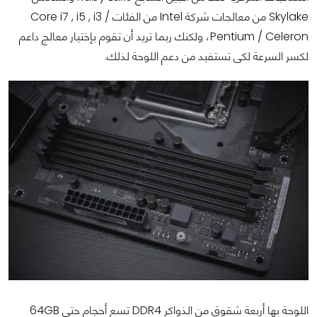
Skylake من معالجات شركة Intel من الفئات Core i7 , i5 , i3 /
Pentium / Celeron، ولكنك ربما تريد أن تقوم بإختيار معالج داعم
لكسر السرعة لكى تستفيد من دعم اللوحة لذلك.
اللوحة بها أربعة شقوق من الذواكر DDR4 تسع أحجام حتى 64GB