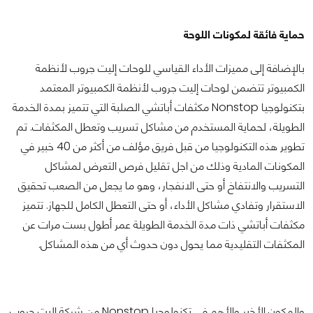
حماية فائقة لمكونات اللوحة
بالإضافة إلى مميزات الأداء القياسي للوحات إليت جروب لأنظمة
الكمبيوتر تتضمن لوحات إليت جروب لأنظمة الكمبيوتر المعتمد
بتكنولوجيا Nonstop مكثفات أباتشي الصلبة التي تتميز بمدة الخدمة
الطويلة، لحماية المستخدم من مشاكل تسريب وتعطل المكثفات. تم
تطوير هذه التكنولوجيا من قبل فريق مؤلف من أكثر من 40 خبير في
المكونات المادية وذلك من اجل تقليل فرص التعرض لمشاكل
التسريب والانتفاخ أو حتى الانفجار، وهو ما يجعل من الصعب تحقيق
الاستقرار وتفادي مشاكل الأداء، أو حتى التعطل الكامل للجهاز. تتميز
مكثفات أباتشي ذات مدة الخدمة الطويلة عمر أطول بست مرات عن
المكثفات التقليدية مما يحول دون حدوث أي من هذه المشاكل.
والمكون الأخير والأهم في تكنولوجيا Nonstop من شركة إليت جروب