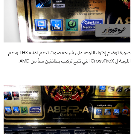
صورة توضح إحتواء اللوحة على شريحة صوت تدعم تقنية THX ودعم
اللوحة ل CrossFireX التي تتيح تركيب بطاقتين معاً من AMD.