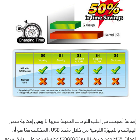
إضافة أصبحت في أغلب اللوحات الحديثة تقريبا ً وهي إمكانية شحن
الهواتف والأجهزة اللوحية من خلال منفذ USB، المختلف هنا هو أن
لوحات ECS وعن طريق تقنية EZ Charger ستساعد على زيادة سرعة