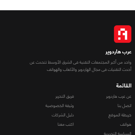
عرب هاردوير
واحد من أكبر المجتمعات التقنية فى الشرق الأوسط تتحدث عن
أحدث التقنيات فى مجال الهاردوير والألعاب والهواتف
القائمة
عن عرب هاردوير
فريق التحرير
اتصل بنا
وثيقة الخصوصية
خريطة الموقع
دليل الشركات
هواتف
اكتب معنا
السياسة التحريرية