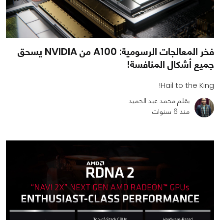
فخر المعالجات الرسومية: A100 من NVIDIA يسحق
جميع أشكال المنافسة!
Hail to the King!
بقلم محمد عبد الحميد
منذ 6 سنوات
0
0
9169