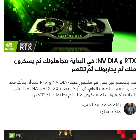
RTX و NVIDIA: في البداية يتجاهلونك ثم يسخرون
منك ثم يحاربونك ثم تنتصر
هذا باختصار غير مخل هو ملخص قصة NVIDIA و RTX منذ أن بدأت منذ
حوالي عامين ونصف العام، في أواخر عام 2018! RTX و NVIDIA : في
البداية يتجاهلونك ثم يسخرون منك ثم يحاربونك ثم تنتصر!
بقلم محمد عبد الحميد
منذ 5 سنوات
0
0
6824